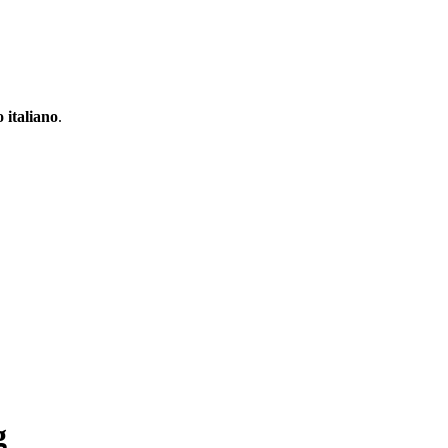
 italiano
.
g