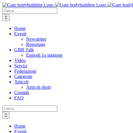
Salta
al
Cerca
contenuto
per:
Home
Eventi
Newsletter
Reportage
GBB Talk
Episodi 1a stagione
Video
Servizi
Federazioni
Categorie
Articoli
Articoli short
Contatti
FAQ
Cerca
per:
Home
Eventi