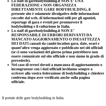
Lo staff di garebodybuilding.it NON E’ UNA
FEDERAZIONE e NON ORGANIZZA
DIRETTAMENTE GARE BODYBUILDING, il
presente sito è solamente divulgativo delle informazioni
raccolte dal web, di informazioni utili per gli agonisti,
reportage di gara e eventi per promuovere il
bodybuilding e il culturismo in Italia.
Lo staff di garebodybuilding.it NON E’
RESPONSABILE DI ERRORI DERIVANTI DA
MANCATO AGGIORNAMENTO O INESATTEZZA
DEI DATI causati da cambi location gara, date, orari e
quant’altro venga aggiornato e pubblicato nei siti ufficiali
(se ci sono variazioni del giorno prima potrebbero non
essere comunicate sul sito ufficiale e non siamo in grado di
prevederle).
Nel caso di errori dovuti a mancanza di aggiornamento o
incongruenze con i dati ufficiali invitiamo sempre a
scrivere alla vostra federazione di bodybuilding e chiedere
conferma dopo aver verificato anche sulla pagina
ufficiale.
Il portale delle gare bodybuilding in Italia.