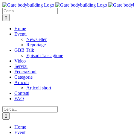
Salta
al
Cerca
contenuto
per:
Home
Eventi
Newsletter
Reportage
GBB Talk
Episodi 1a stagione
Video
Servizi
Federazioni
Categorie
Articoli
Articoli short
Contatti
FAQ
Cerca
per:
Home
Eventi