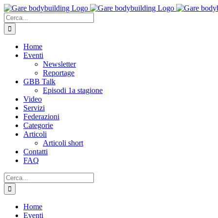
Salta
al
Cerca
contenuto
per:
Home
Eventi
Newsletter
Reportage
GBB Talk
Episodi 1a stagione
Video
Servizi
Federazioni
Categorie
Articoli
Articoli short
Contatti
FAQ
Cerca
per:
Home
Eventi