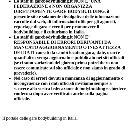
Lo staff di garebodybuilding.it NON E’ UNA
FEDERAZIONE e NON ORGANIZZA
DIRETTAMENTE GARE BODYBUILDING, il
presente sito è solamente divulgativo delle informazioni
raccolte dal web, di informazioni utili per gli agonisti,
reportage di gara e eventi per promuovere il
bodybuilding e il culturismo in Italia.
Lo staff di garebodybuilding.it NON E’
RESPONSABILE DI ERRORI DERIVANTI DA
MANCATO AGGIORNAMENTO O INESATTEZZA
DEI DATI causati da cambi location gara, date, orari e
quant’altro venga aggiornato e pubblicato nei siti ufficiali
(se ci sono variazioni del giorno prima potrebbero non
essere comunicate sul sito ufficiale e non siamo in grado di
prevederle).
Nel caso di errori dovuti a mancanza di aggiornamento o
incongruenze con i dati ufficiali invitiamo sempre a
scrivere alla vostra federazione di bodybuilding e chiedere
conferma dopo aver verificato anche sulla pagina
ufficiale.
Il portale delle gare bodybuilding in Italia.