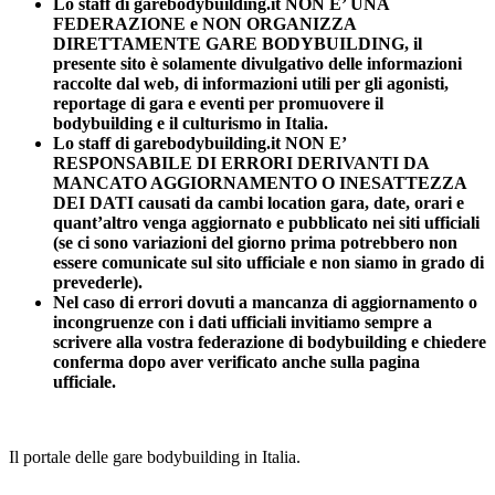
Lo staff di garebodybuilding.it NON E’ UNA
FEDERAZIONE e NON ORGANIZZA
DIRETTAMENTE GARE BODYBUILDING, il
presente sito è solamente divulgativo delle informazioni
raccolte dal web, di informazioni utili per gli agonisti,
reportage di gara e eventi per promuovere il
bodybuilding e il culturismo in Italia.
Lo staff di garebodybuilding.it NON E’
RESPONSABILE DI ERRORI DERIVANTI DA
MANCATO AGGIORNAMENTO O INESATTEZZA
DEI DATI causati da cambi location gara, date, orari e
quant’altro venga aggiornato e pubblicato nei siti ufficiali
(se ci sono variazioni del giorno prima potrebbero non
essere comunicate sul sito ufficiale e non siamo in grado di
prevederle).
Nel caso di errori dovuti a mancanza di aggiornamento o
incongruenze con i dati ufficiali invitiamo sempre a
scrivere alla vostra federazione di bodybuilding e chiedere
conferma dopo aver verificato anche sulla pagina
ufficiale.
Il portale delle gare bodybuilding in Italia.