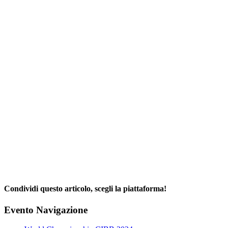
Condividi questo articolo, scegli la piattaforma!
Facebook
X
Reddit
LinkedIn
WhatsApp
Telegram
Tumblr
Pinterest
Email
Evento Navigazione