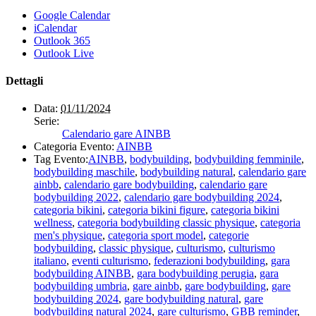
Google Calendar
iCalendar
Outlook 365
Outlook Live
Dettagli
Data:
01/11/2024
Serie:
Calendario gare AINBB
Categoria Evento:
AINBB
Tag Evento:
AINBB
,
bodybuilding
,
bodybuilding femminile
,
bodybuilding maschile
,
bodybuilding natural
,
calendario gare
ainbb
,
calendario gare bodybuilding
,
calendario gare
bodybuilding 2022
,
calendario gare bodybuilding 2024
,
categoria bikini
,
categoria bikini figure
,
categoria bikini
wellness
,
categoria bodybuilding classic physique
,
categoria
men's physique
,
categoria sport model
,
categorie
bodybuilding
,
classic physique
,
culturismo
,
culturismo
italiano
,
eventi culturismo
,
federazioni bodybuilding
,
gara
bodybuilding AINBB
,
gara bodybuilding perugia
,
gara
bodybuilding umbria
,
gare ainbb
,
gare bodybuilding
,
gare
bodybuilding 2024
,
gare bodybuilding natural
,
gare
bodybuilding natural 2024
,
gare culturismo
,
GBB reminder
,