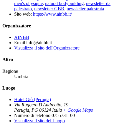
men's physique
,
natural bodybuilding
,
newsletter da
palestrato
,
newsletter GBB
,
newsletter palestrata
Sito web:
https://www.ainbb.it/
Organizzatore
AINBB
Email
info@ainbb.it
Visualizza il sito dell'Organizzatore
Altro
Regione
Umbria
Luogo
Hotel Giò (Perugia)
Via Ruggero D'Andreotto, 19
Perugia
,
PG
06124
Italia
+ Google Maps
Numero di telefono
0755731100
Visualizza il sito del Luogo