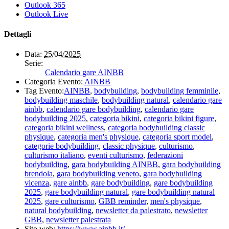
Outlook 365
Outlook Live
Dettagli
Data:
25/04/2025
Serie:
Calendario gare AINBB
Categoria Evento:
AINBB
Tag Evento:
AINBB
,
bodybuilding
,
bodybuilding femminile
,
bodybuilding maschile
,
bodybuilding natural
,
calendario gare
ainbb
,
calendario gare bodybuilding
,
calendario gare
bodybuilding 2025
,
categoria bikini
,
categoria bikini figure
,
categoria bikini wellness
,
categoria bodybuilding classic
physique
,
categoria men's physique
,
categoria sport model
,
categorie bodybuilding
,
classic physique
,
culturismo
,
culturismo italiano
,
eventi culturismo
,
federazioni
bodybuilding
,
gara bodybuilding AINBB
,
gara bodybuilding
brendola
,
gara bodybuilding veneto
,
gara bodybuilding
vicenza
,
gare ainbb
,
gare bodybuilding
,
gare bodybuilding
2025
,
gare bodybuilding natural
,
gare bodybuilding natural
2025
,
gare culturismo
,
GBB reminder
,
men's physique
,
natural bodybuilding
,
newsletter da palestrato
,
newsletter
GBB
,
newsletter palestrata
Sito web:
https://www.ainbb.it/