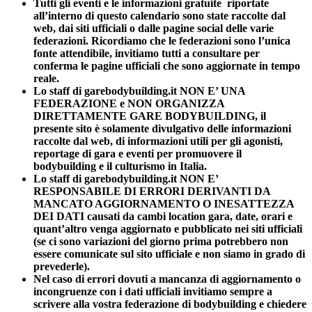
Tutti gli eventi e le informazioni gratuite riportate
all’interno di questo calendario sono state raccolte dal
web, dai siti ufficiali o dalle pagine social delle varie
federazioni. Ricordiamo che le federazioni sono l’unica
fonte attendibile, invitiamo tutti a consultare per
conferma le pagine ufficiali che sono aggiornate in tempo
reale.
Lo staff di garebodybuilding.it NON E’ UNA
FEDERAZIONE e NON ORGANIZZA
DIRETTAMENTE GARE BODYBUILDING, il
presente sito è solamente divulgativo delle informazioni
raccolte dal web, di informazioni utili per gli agonisti,
reportage di gara e eventi per promuovere il
bodybuilding e il culturismo in Italia.
Lo staff di garebodybuilding.it NON E’
RESPONSABILE DI ERRORI DERIVANTI DA
MANCATO AGGIORNAMENTO O INESATTEZZA
DEI DATI causati da cambi location gara, date, orari e
quant’altro venga aggiornato e pubblicato nei siti ufficiali
(se ci sono variazioni del giorno prima potrebbero non
essere comunicate sul sito ufficiale e non siamo in grado di
prevederle).
Nel caso di errori dovuti a mancanza di aggiornamento o
incongruenze con i dati ufficiali invitiamo sempre a
scrivere alla vostra federazione di bodybuilding e chiedere