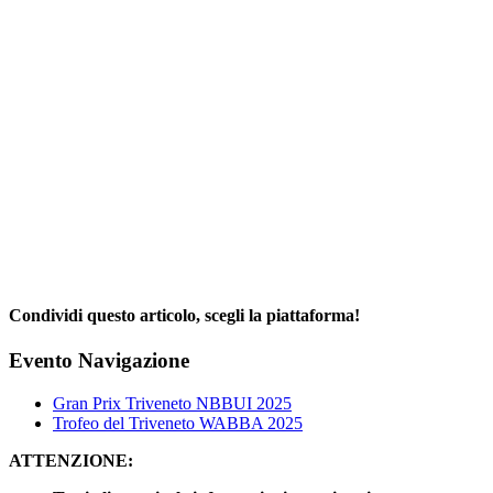
Condividi questo articolo, scegli la piattaforma!
Facebook
X
Reddit
LinkedIn
WhatsApp
Telegram
Tumblr
Pinterest
Email
Evento Navigazione
Gran Prix Triveneto NBBUI 2025
Trofeo del Triveneto WABBA 2025
ATTENZIONE: