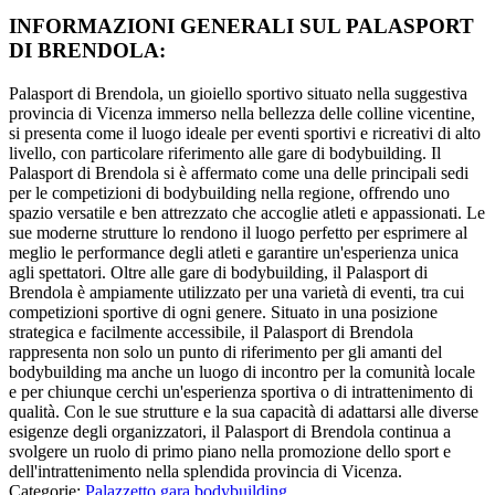
INFORMAZIONI GENERALI SUL PALASPORT
DI BRENDOLA:
Palasport di Brendola, un gioiello sportivo situato nella suggestiva
provincia di Vicenza immerso nella bellezza delle colline vicentine,
si presenta come il luogo ideale per eventi sportivi e ricreativi di alto
livello, con particolare riferimento alle gare di bodybuilding. Il
Palasport di Brendola si è affermato come una delle principali sedi
per le competizioni di bodybuilding nella regione, offrendo uno
spazio versatile e ben attrezzato che accoglie atleti e appassionati. Le
sue moderne strutture lo rendono il luogo perfetto per esprimere al
meglio le performance degli atleti e garantire un'esperienza unica
agli spettatori. Oltre alle gare di bodybuilding, il Palasport di
Brendola è ampiamente utilizzato per una varietà di eventi, tra cui
competizioni sportive di ogni genere. Situato in una posizione
strategica e facilmente accessibile, il Palasport di Brendola
rappresenta non solo un punto di riferimento per gli amanti del
bodybuilding ma anche un luogo di incontro per la comunità locale
e per chiunque cerchi un'esperienza sportiva o di intrattenimento di
qualità. Con le sue strutture e la sua capacità di adattarsi alle diverse
esigenze degli organizzatori, il Palasport di Brendola continua a
svolgere un ruolo di primo piano nella promozione dello sport e
dell'intrattenimento nella splendida provincia di Vicenza.
Categorie:
Palazzetto gara bodybuilding