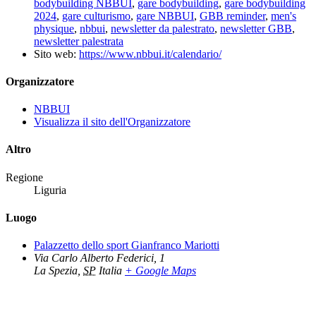
bodybuilding NBBUI
,
gare bodybuilding
,
gare bodybuilding
2024
,
gare culturismo
,
gare NBBUI
,
GBB reminder
,
men's
physique
,
nbbui
,
newsletter da palestrato
,
newsletter GBB
,
newsletter palestrata
Sito web:
https://www.nbbui.it/calendario/
Organizzatore
NBBUI
Visualizza il sito dell'Organizzatore
Altro
Regione
Liguria
Luogo
Palazzetto dello sport Gianfranco Mariotti
Via Carlo Alberto Federici, 1
La Spezia
,
SP
Italia
+ Google Maps