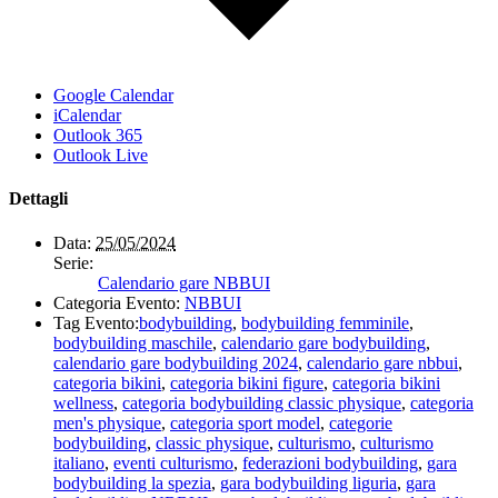
Google Calendar
iCalendar
Outlook 365
Outlook Live
Dettagli
Data:
25/05/2024
Serie:
Calendario gare NBBUI
Categoria Evento:
NBBUI
Tag Evento:
bodybuilding
,
bodybuilding femminile
,
bodybuilding maschile
,
calendario gare bodybuilding
,
calendario gare bodybuilding 2024
,
calendario gare nbbui
,
categoria bikini
,
categoria bikini figure
,
categoria bikini
wellness
,
categoria bodybuilding classic physique
,
categoria
men's physique
,
categoria sport model
,
categorie
bodybuilding
,
classic physique
,
culturismo
,
culturismo
italiano
,
eventi culturismo
,
federazioni bodybuilding
,
gara
bodybuilding la spezia
,
gara bodybuilding liguria
,
gara