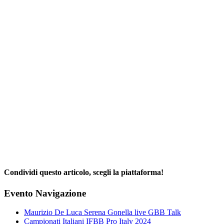
Condividi questo articolo, scegli la piattaforma!
Facebook
X
Reddit
LinkedIn
WhatsApp
Telegram
Tumblr
Pinterest
Email
Evento Navigazione
Maurizio De Luca Serena Gonella live GBB Talk
Campionati Italiani IFBB Pro Italy 2024