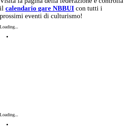
Visita la pagina della federazione e controlla
il
calendario gare NBBUI
con tutti i
prossimi eventi di culturismo!
Loading...
Loading...