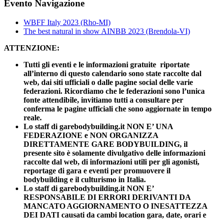
Facebook
X
Reddit
LinkedIn
WhatsApp
Telegram
Tumblr
Pinterest
Email
Evento Navigazione
WBFF Italy 2023 (Rho-MI)
The best natural in show AINBB 2023 (Brendola-VI)
ATTENZIONE:
Tutti gli eventi e le informazioni gratuite riportate
all’interno di questo calendario sono state raccolte dal
web, dai siti ufficiali o dalle pagine social delle varie
federazioni. Ricordiamo che le federazioni sono l’unica
fonte attendibile, invitiamo tutti a consultare per
conferma le pagine ufficiali che sono aggiornate in tempo
reale.
Lo staff di garebodybuilding.it NON E’ UNA
FEDERAZIONE e NON ORGANIZZA
DIRETTAMENTE GARE BODYBUILDING, il
presente sito è solamente divulgativo delle informazioni
raccolte dal web, di informazioni utili per gli agonisti,
reportage di gara e eventi per promuovere il
bodybuilding e il culturismo in Italia.
Lo staff di garebodybuilding.it NON E’
RESPONSABILE DI ERRORI DERIVANTI DA
MANCATO AGGIORNAMENTO O INESATTEZZA
DEI DATI causati da cambi location gara, date, orari e