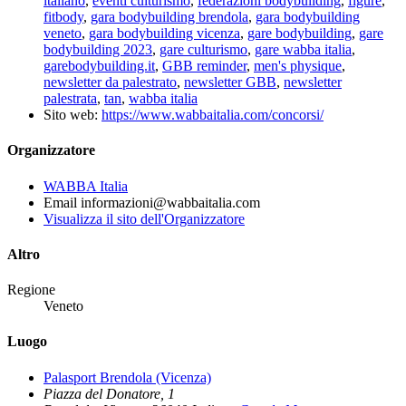
italiano
,
eventi culturismo
,
federazioni bodybuilding
,
figure
,
fitbody
,
gara bodybuilding brendola
,
gara bodybuilding
veneto
,
gara bodybuilding vicenza
,
gare bodybuilding
,
gare
bodybuilding 2023
,
gare culturismo
,
gare wabba italia
,
garebodybuilding.it
,
GBB reminder
,
men's physique
,
newsletter da palestrato
,
newsletter GBB
,
newsletter
palestrata
,
tan
,
wabba italia
Sito web:
https://www.wabbaitalia.com/concorsi/
Organizzatore
WABBA Italia
Email
informazioni@wabbaitalia.com
Visualizza il sito dell'Organizzatore
Altro
Regione
Veneto
Luogo
Palasport Brendola (Vicenza)
Piazza del Donatore, 1