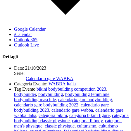
Google Calendar
iCalendar
Outlook 365
Outlook Live
Dettagli
Data:
21/10/2023
Serie:
Calendario gare WABBA
Categoria Evento:
WABBA Italia
Tag Evento:
bikini bodybuilding competition 2023
,
bodybuilder
,
bodybuilding
,
bodybuilding femminile
,
bodybuilding maschile
,
calendario gare bodybuilding
,
calendario gare bodybuilding 2022
,
calendario gare
bodybuilding 2023
,
calendario gare wabba
,
calendario gare
wabba italia
,
categoria bikini
,
categoria bikini figure
,
categoria
bodybuilding classic physique
,
categoria fitbody
,
categoria
men's physique
,
classic physique
,
culturismo
,
culturismo