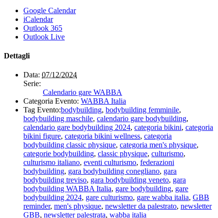
Google Calendar
iCalendar
Outlook 365
Outlook Live
Dettagli
Data:
07/12/2024
Serie:
Calendario gare WABBA
Categoria Evento:
WABBA Italia
Tag Evento:
bodybuilding
,
bodybuilding femminile
,
bodybuilding maschile
,
calendario gare bodybuilding
,
calendario gare bodybuilding 2024
,
categoria bikini
,
categoria
bikini figure
,
categoria bikini wellness
,
categoria
bodybuilding classic physique
,
categoria men's physique
,
categorie bodybuilding
,
classic physique
,
culturismo
,
culturismo italiano
,
eventi culturismo
,
federazioni
bodybuilding
,
gara bodybuilding conegliano
,
gara
bodybuilding treviso
,
gara bodybuilding veneto
,
gara
bodybuilding WABBA Italia
,
gare bodybuilding
,
gare
bodybuilding 2024
,
gare culturismo
,
gare wabba italia
,
GBB
reminder
,
men's physique
,
newsletter da palestrato
,
newsletter
GBB
,
newsletter palestrata
,
wabba italia