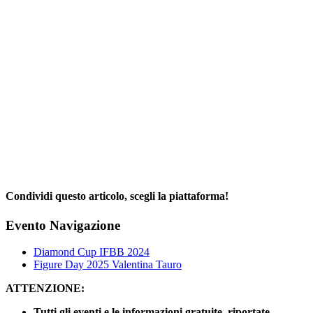
Condividi questo articolo, scegli la piattaforma!
Facebook
X
Reddit
LinkedIn
WhatsApp
Telegram
Tumblr
Pinterest
Email
Evento Navigazione
Diamond Cup IFBB 2024
Figure Day 2025 Valentina Tauro
ATTENZIONE:
Tutti gli eventi e le informazioni gratuite riportate