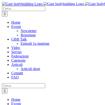
Salta
al
Cerca
contenuto
per:
Home
Eventi
Newsletter
Reportage
GBB Talk
Episodi 1a stagione
Video
Servizi
Federazioni
Categorie
Articoli
Articoli short
Contatti
FAQ
Cerca
per:
Home
Eventi