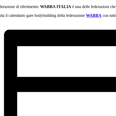
derazione di riferimento:
WABBA ITALIA
è una delle federazioni ch
sita il calendario gare bodybuilding della federazione
WABBA
con tutti