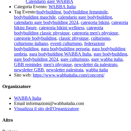
Calendario gare WABBA
Categoria Evento:
WABBA Italia
Tag Evento:
bodybuilding
,
bodybuilding femminile
,
bodybuilding maschile
,
calendario gare bodybuilding
,
calendario gare bodybuilding 2024
,
categoria bikini
,
categoria
bikini figure
,
categoria bikini wellness
,
categoria
bodybuilding classic physique
,
categoria men's physique
,
categorie bodybuilding
,
classic physique
,
culturismo
,
culturismo italiano
,
eventi culturismo
,
federazioni
bodybuilding
,
gara bodybuilding perugia
,
gara bodybuilding
umbria
,
gara bodybuilding WABBA Italia
,
gare bodybuilding
,
gare bodybuilding 2024
,
gare culturismo
,
gare wabba italia
,
GBB reminder
,
men's physique
,
newsletter da palestrato
,
newsletter GBB
,
newsletter palestrata
,
wabba italia
Sito web:
https://www.wabbaitalia.com/concorsi/
Organizzatore
WABBA Italia
Email
informazioni@wabbaitalia.com
Visualizza il sito dell'Organizzatore
Altro