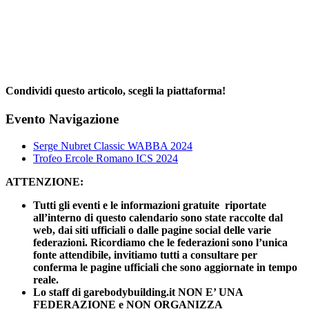
Condividi questo articolo, scegli la piattaforma!
Facebook
X
Reddit
LinkedIn
WhatsApp
Telegram
Tumblr
Pinterest
Email
Evento Navigazione
Serge Nubret Classic WABBA 2024
Trofeo Ercole Romano ICS 2024
ATTENZIONE:
Tutti gli eventi e le informazioni gratuite riportate
all’interno di questo calendario sono state raccolte dal
web, dai siti ufficiali o dalle pagine social delle varie
federazioni. Ricordiamo che le federazioni sono l’unica
fonte attendibile, invitiamo tutti a consultare per
conferma le pagine ufficiali che sono aggiornate in tempo
reale.
Lo staff di garebodybuilding.it NON E’ UNA
FEDERAZIONE e NON ORGANIZZA