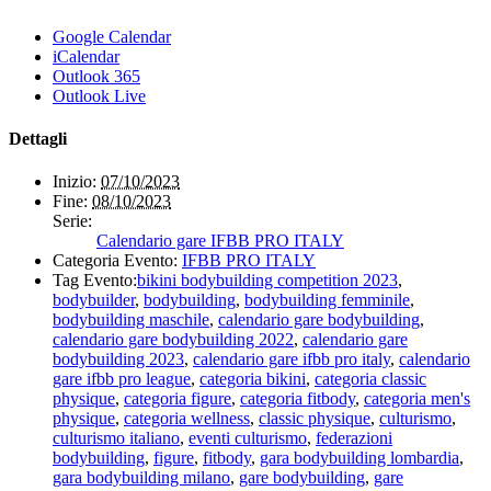
Google Calendar
iCalendar
Outlook 365
Outlook Live
Dettagli
Inizio:
07/10/2023
Fine:
08/10/2023
Serie:
Calendario gare IFBB PRO ITALY
Categoria Evento:
IFBB PRO ITALY
Tag Evento:
bikini bodybuilding competition 2023
,
bodybuilder
,
bodybuilding
,
bodybuilding femminile
,
bodybuilding maschile
,
calendario gare bodybuilding
,
calendario gare bodybuilding 2022
,
calendario gare
bodybuilding 2023
,
calendario gare ifbb pro italy
,
calendario
gare ifbb pro league
,
categoria bikini
,
categoria classic
physique
,
categoria figure
,
categoria fitbody
,
categoria men's
physique
,
categoria wellness
,
classic physique
,
culturismo
,
culturismo italiano
,
eventi culturismo
,
federazioni
bodybuilding
,
figure
,
fitbody
,
gara bodybuilding lombardia
,
gara bodybuilding milano
,
gare bodybuilding
,
gare