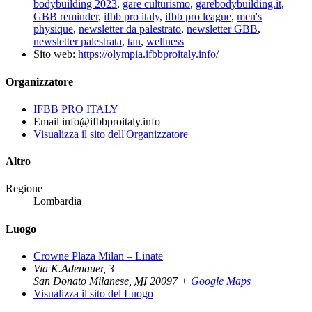
bodybuilding 2023
,
gare culturismo
,
garebodybuilding.it
,
GBB reminder
,
ifbb pro italy
,
ifbb pro league
,
men's
physique
,
newsletter da palestrato
,
newsletter GBB
,
newsletter palestrata
,
tan
,
wellness
Sito web:
https://olympia.ifbbproitaly.info/
Organizzatore
IFBB PRO ITALY
Email
info@ifbbproitaly.info
Visualizza il sito dell'Organizzatore
Altro
Regione
Lombardia
Luogo
Crowne Plaza Milan – Linate
Via K.Adenauer, 3
San Donato Milanese
,
MI
20097
+ Google Maps
Visualizza il sito del Luogo