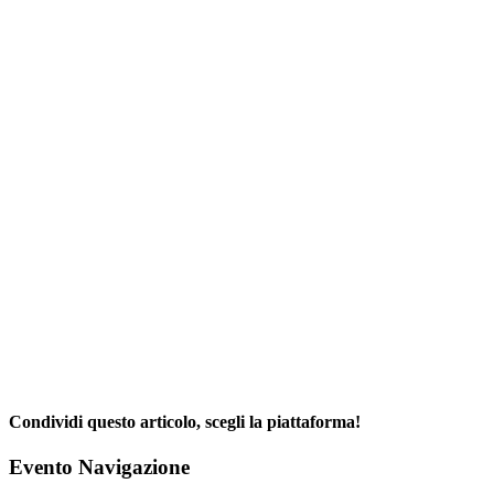
Condividi questo articolo, scegli la piattaforma!
Facebook
X
Reddit
LinkedIn
WhatsApp
Telegram
Tumblr
Pinterest
Email
Evento Navigazione