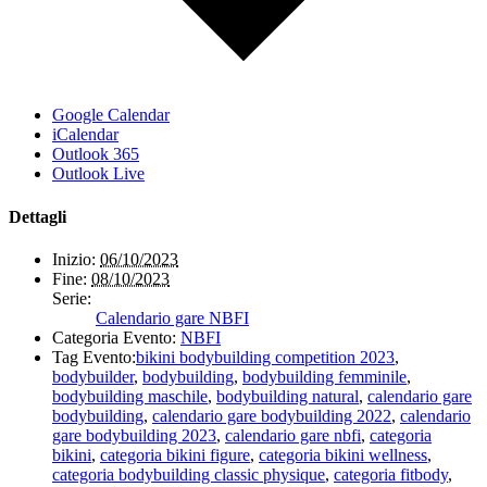
Google Calendar
iCalendar
Outlook 365
Outlook Live
Dettagli
Inizio:
06/10/2023
Fine:
08/10/2023
Serie:
Calendario gare NBFI
Categoria Evento:
NBFI
Tag Evento:
bikini bodybuilding competition 2023
,
bodybuilder
,
bodybuilding
,
bodybuilding femminile
,
bodybuilding maschile
,
bodybuilding natural
,
calendario gare
bodybuilding
,
calendario gare bodybuilding 2022
,
calendario
gare bodybuilding 2023
,
calendario gare nbfi
,
categoria
bikini
,
categoria bikini figure
,
categoria bikini wellness
,
categoria bodybuilding classic physique
,
categoria fitbody
,