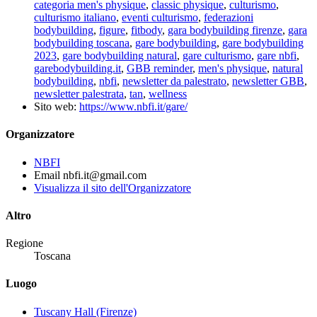
categoria men's physique
,
classic physique
,
culturismo
,
culturismo italiano
,
eventi culturismo
,
federazioni
bodybuilding
,
figure
,
fitbody
,
gara bodybuilding firenze
,
gara
bodybuilding toscana
,
gare bodybuilding
,
gare bodybuilding
2023
,
gare bodybuilding natural
,
gare culturismo
,
gare nbfi
,
garebodybuilding.it
,
GBB reminder
,
men's physique
,
natural
bodybuilding
,
nbfi
,
newsletter da palestrato
,
newsletter GBB
,
newsletter palestrata
,
tan
,
wellness
Sito web:
https://www.nbfi.it/gare/
Organizzatore
NBFI
Email
nbfi.it@gmail.com
Visualizza il sito dell'Organizzatore
Altro
Regione
Toscana
Luogo
Tuscany Hall (Firenze)