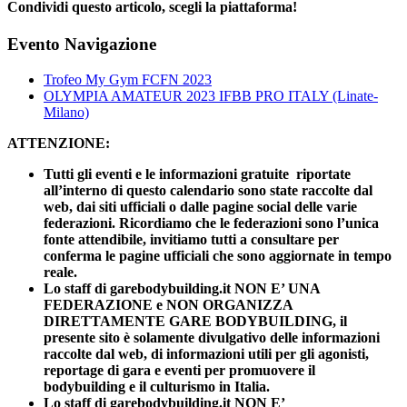
Condividi questo articolo, scegli la piattaforma!
Facebook
X
Reddit
LinkedIn
WhatsApp
Telegram
Tumblr
Pinterest
Email
Evento Navigazione
Trofeo My Gym FCFN 2023
OLYMPIA AMATEUR 2023 IFBB PRO ITALY (Linate-
Milano)
ATTENZIONE:
Tutti gli eventi e le informazioni gratuite riportate
all’interno di questo calendario sono state raccolte dal
web, dai siti ufficiali o dalle pagine social delle varie
federazioni. Ricordiamo che le federazioni sono l’unica
fonte attendibile, invitiamo tutti a consultare per
conferma le pagine ufficiali che sono aggiornate in tempo
reale.
Lo staff di garebodybuilding.it NON E’ UNA
FEDERAZIONE e NON ORGANIZZA
DIRETTAMENTE GARE BODYBUILDING, il
presente sito è solamente divulgativo delle informazioni
raccolte dal web, di informazioni utili per gli agonisti,
reportage di gara e eventi per promuovere il
bodybuilding e il culturismo in Italia.
Lo staff di garebodybuilding.it NON E’