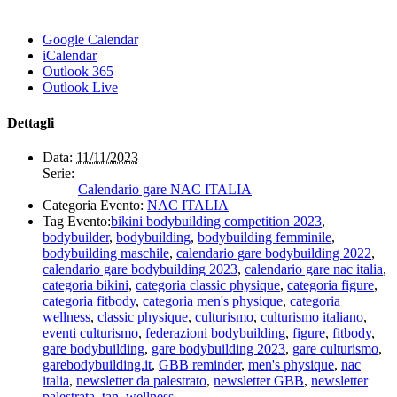
Google Calendar
iCalendar
Outlook 365
Outlook Live
Dettagli
Data:
11/11/2023
Serie:
Calendario gare NAC ITALIA
Categoria Evento:
NAC ITALIA
Tag Evento:
bikini bodybuilding competition 2023
,
bodybuilder
,
bodybuilding
,
bodybuilding femminile
,
bodybuilding maschile
,
calendario gare bodybuilding 2022
,
calendario gare bodybuilding 2023
,
calendario gare nac italia
,
categoria bikini
,
categoria classic physique
,
categoria figure
,
categoria fitbody
,
categoria men's physique
,
categoria
wellness
,
classic physique
,
culturismo
,
culturismo italiano
,
eventi culturismo
,
federazioni bodybuilding
,
figure
,
fitbody
,
gare bodybuilding
,
gare bodybuilding 2023
,
gare culturismo
,
garebodybuilding.it
,
GBB reminder
,
men's physique
,
nac
italia
,
newsletter da palestrato
,
newsletter GBB
,
newsletter
palestrata
,
tan
,
wellness