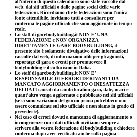
all’interno di questo calendario sono state raccolte dal
web, dai siti ufficiali o dalle pagine social delle varie
federazioni. Ricordiamo che le federazioni sono l’unica
fonte attendibile, invitiamo tutti a consultare per
conferma le pagine ufficiali che sono aggiornate in tempo
reale.
Lo staff di garebodybuilding.it NON E’ UNA
FEDERAZIONE e NON ORGANIZZA
DIRETTAMENTE GARE BODYBUILDING, il
presente sito è solamente divulgativo delle informazioni
raccolte dal web, di informazioni utili per gli agonisti,
reportage di gara e eventi per promuovere il
bodybuilding e il culturismo in Italia.
Lo staff di garebodybuilding.it NON E’
RESPONSABILE DI ERRORI DERIVANTI DA
MANCATO AGGIORNAMENTO O INESATTEZZA
DEI DATI causati da cambi location gara, date, orari e
quant’altro venga aggiornato e pubblicato nei siti ufficiali
(se ci sono variazioni del giorno prima potrebbero non
essere comunicate sul sito ufficiale e non siamo in grado di
prevederle).
Nel caso di errori dovuti a mancanza di aggiornamento o
incongruenze con i dati ufficiali invitiamo sempre a
scrivere alla vostra federazione di bodybuilding e chiedere
conferma dopo aver verificato anche sulla pagina