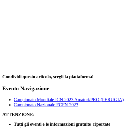
Condividi questo articolo, scegli la piattaforma!
Facebook
X
Reddit
LinkedIn
WhatsApp
Telegram
Tumblr
Pinterest
Email
Evento Navigazione
Campionato Mondiale ICN 2023 Amatori/PRO (PERUGIA)
Campionato Nazionale FCFN 2023
ATTENZIONE:
Tutti gli eventi e le informazioni gratuite riportate