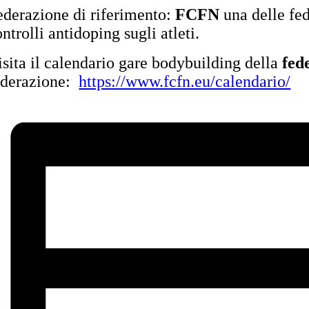
ederazione di riferimento:
FCFN
una delle fe
ntrolli antidoping sugli atleti.
isita il calendario gare bodybuilding della
fed
ederazione:
https://www.fcfn.eu/calendario/