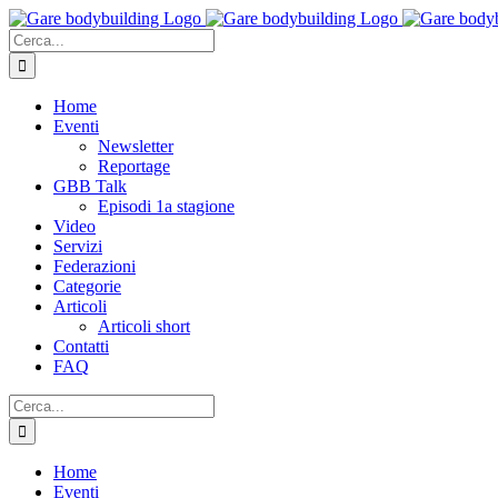
Salta
al
Cerca
contenuto
per:
Home
Eventi
Newsletter
Reportage
GBB Talk
Episodi 1a stagione
Video
Servizi
Federazioni
Categorie
Articoli
Articoli short
Contatti
FAQ
Cerca
per:
Home
Eventi