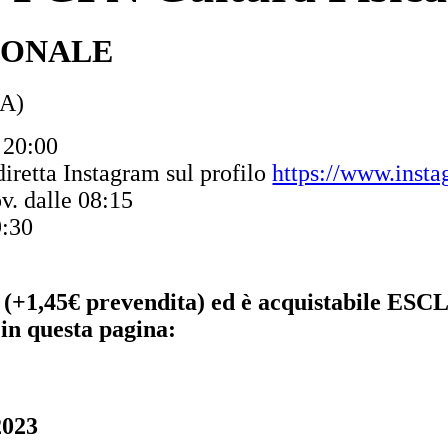
ZIONALE
NA)
e 20:00
diretta Instagram sul profilo
https://www.insta
v. dalle 08:15
9:30
 euro (+1,45€ prevendita) ed è acquistabil
 in questa pagina:
2023