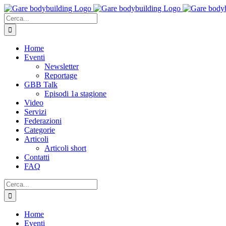
Salta
al
Cerca
contenuto
per:
Home
Eventi
Newsletter
Reportage
GBB Talk
Episodi 1a stagione
Video
Servizi
Federazioni
Categorie
Articoli
Articoli short
Contatti
FAQ
Cerca
per:
Home
Eventi