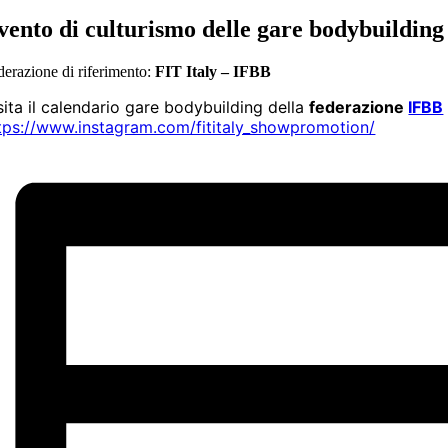
vento di culturismo delle
gare bodybuilding
derazione di riferimento:
FIT Italy – IFBB
sita il calendario gare bodybuilding della
federazione
IFBB
tps://www.instagram.com/fititaly_showpromotion/