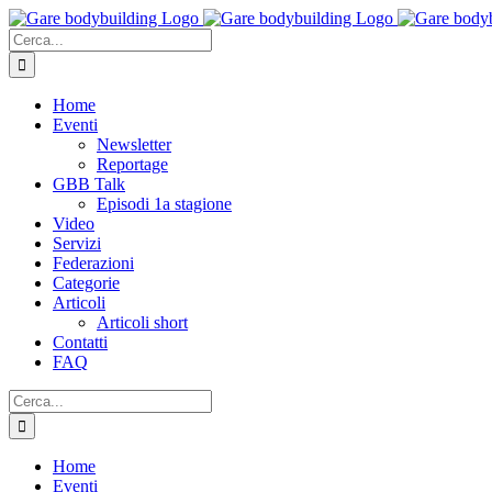
Salta
al
Cerca
contenuto
per:
Home
Eventi
Newsletter
Reportage
GBB Talk
Episodi 1a stagione
Video
Servizi
Federazioni
Categorie
Articoli
Articoli short
Contatti
FAQ
Cerca
per:
Home
Eventi