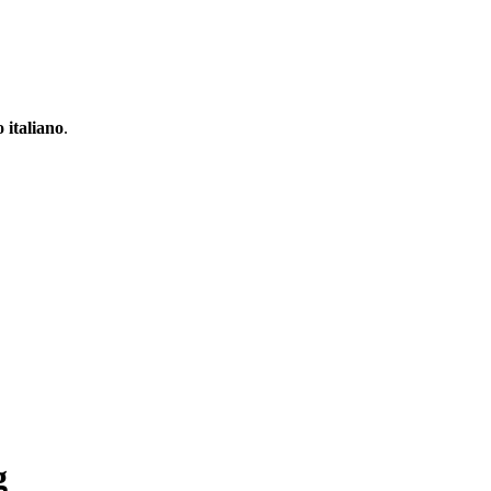
 italiano
.
g