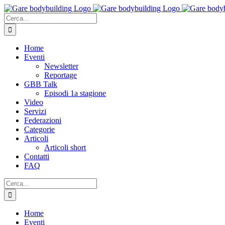
Salta
al
Cerca
contenuto
per:
Home
Eventi
Newsletter
Reportage
GBB Talk
Episodi 1a stagione
Video
Servizi
Federazioni
Categorie
Articoli
Articoli short
Contatti
FAQ
Cerca
per:
Home
Eventi