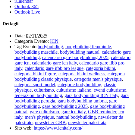
iCalendar
Outlook 365
Outlook Live
Dettagli
Data:
02/11/2025
Categoria Evento:
ICN
Tag Evento:
bodybuilding
,
bodybuilding femminile
,
bodybuilding maschile
,
bodybuilding natural
,
calendario gare
bodybuilding
,
calendario gare bodybuilding 2025
,
calendario
gare icn
,
calendario gare icn italy
,
calendario gare ifbb pro
italy
,
calendario gare ifbb pro league
,
categoria bikini
,
categoria bikini figure
,
categoria bikini wellness
,
categoria
bodybuilding classic physique
,
categoria men's physique
,
categoria sport model
,
categorie bodybuilding
,
classic
physique
,
culturismo
,
culturismo italiano
,
eventi culturismo
,
federazioni bodybuilding
,
gara bodybuilding ICN Italy
,
gara
bodybuilding perugia
,
gara bodybuilding umbria
,
gare
bodybuilding
,
gare bodybuilding 2025
,
gare bodybuilding
natural
,
gare culturismo
,
gare icn italy
,
GBB reminder
,
icn
italy
,
men's physique
,
natural bodybuilding
,
newsletter da
palestrato
,
newsletter GBB
,
newsletter palestrata
Sito web:
https://www.icnitaly.com/