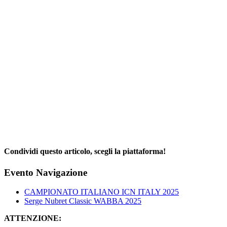
Condividi questo articolo, scegli la piattaforma!
Facebook
X
Reddit
LinkedIn
WhatsApp
Telegram
Tumblr
Pinterest
Email
Evento Navigazione
CAMPIONATO ITALIANO ICN ITALY 2025
Serge Nubret Classic WABBA 2025
ATTENZIONE: