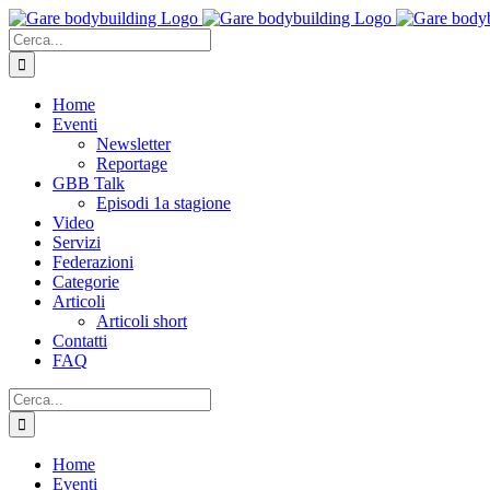
Salta
al
Cerca
contenuto
per:
Home
Eventi
Newsletter
Reportage
GBB Talk
Episodi 1a stagione
Video
Servizi
Federazioni
Categorie
Articoli
Articoli short
Contatti
FAQ
Cerca
per:
Home
Eventi