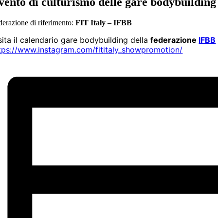
vento di culturismo delle
gare bodybuilding
derazione di riferimento:
FIT Italy – IFBB
sita il calendario gare bodybuilding della
federazione
IFBB
tps://www.instagram.com/fititaly_showpromotion/