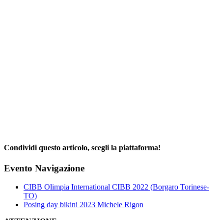
Condividi questo articolo, scegli la piattaforma!
Facebook
X
Reddit
LinkedIn
WhatsApp
Telegram
Tumblr
Pinterest
Email
Evento Navigazione
CIBB Olimpia International CIBB 2022 (Borgaro Torinese-
TO)
Posing day bikini 2023 Michele Rigon