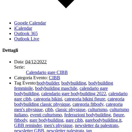
Google Calendar
iCalendar
Outlook 365
Outlook Live
Dettagli
Data:
04/12/2022
Serie:
Calendario gare CIBB
Categoria Evento:
CIBB
Tag Evento:
bodybuilder
,
bodybuilding
,
bodybuilding
femminile
,
bodybuilding maschile
,
calendario gare
bodybuilding
,
calendario gare bodybuilding 2022
,
calendario
gare cibb
,
categoria bikini
,
categoria bikini figure
,
categoria
bodybuilding classic physique
,
categoria fitbody
,
categoria
men's physique
,
cibb
,
classic physique
,
culturismo
,
culturismo
italiano
,
eventi culturismo
,
federazioni bodybuilding
,
figure
,
fitbody
,
gare bodybuilding
,
gare cibb
,
garebodybuilding.it
,
GBB reminder
,
men's physique
,
newsletter da palestrato
,
newsletter GBB
,
newsletter palestrata
,
tan