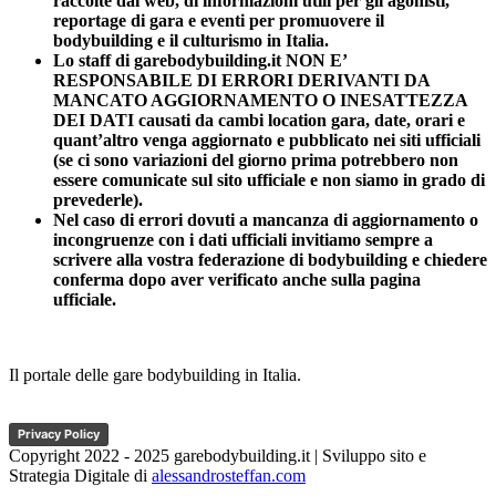
raccolte dal web, di informazioni utili per gli agonisti,
reportage di gara e eventi per promuovere il
bodybuilding e il culturismo in Italia.
Lo staff di garebodybuilding.it NON E’
RESPONSABILE DI ERRORI DERIVANTI DA
MANCATO AGGIORNAMENTO O INESATTEZZA
DEI DATI causati da cambi location gara, date, orari e
quant’altro venga aggiornato e pubblicato nei siti ufficiali
(se ci sono variazioni del giorno prima potrebbero non
essere comunicate sul sito ufficiale e non siamo in grado di
prevederle).
Nel caso di errori dovuti a mancanza di aggiornamento o
incongruenze con i dati ufficiali invitiamo sempre a
scrivere alla vostra federazione di bodybuilding e chiedere
conferma dopo aver verificato anche sulla pagina
ufficiale.
Il portale delle gare bodybuilding in Italia.
Privacy Policy
Copyright 2022 - 2025 garebodybuilding.it | Sviluppo sito e
Strategia Digitale di
alessandrosteffan.com