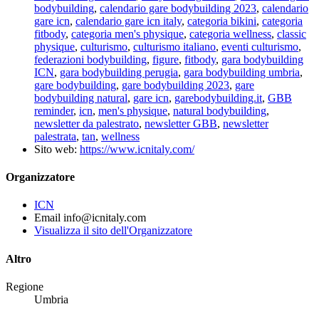
bodybuilding
,
calendario gare bodybuilding 2023
,
calendario
gare icn
,
calendario gare icn italy
,
categoria bikini
,
categoria
fitbody
,
categoria men's physique
,
categoria wellness
,
classic
physique
,
culturismo
,
culturismo italiano
,
eventi culturismo
,
federazioni bodybuilding
,
figure
,
fitbody
,
gara bodybuilding
ICN
,
gara bodybuilding perugia
,
gara bodybuilding umbria
,
gare bodybuilding
,
gare bodybuilding 2023
,
gare
bodybuilding natural
,
gare icn
,
garebodybuilding.it
,
GBB
reminder
,
icn
,
men's physique
,
natural bodybuilding
,
newsletter da palestrato
,
newsletter GBB
,
newsletter
palestrata
,
tan
,
wellness
Sito web:
https://www.icnitaly.com/
Organizzatore
ICN
Email
info@icnitaly.com
Visualizza il sito dell'Organizzatore
Altro
Regione
Umbria