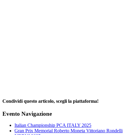
Condividi questo articolo, scegli la piattaforma!
Facebook
X
Reddit
LinkedIn
WhatsApp
Telegram
Tumblr
Pinterest
Email
Evento Navigazione
Italian Championship PCA ITALY 2025
Gran Prix Memorial Roberto Moneta Vittoriano Rondelli