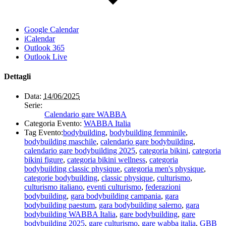
Google Calendar
iCalendar
Outlook 365
Outlook Live
Dettagli
Data:
14/06/2025
Serie:
Calendario gare WABBA
Categoria Evento:
WABBA Italia
Tag Evento:
bodybuilding
,
bodybuilding femminile
,
bodybuilding maschile
,
calendario gare bodybuilding
,
calendario gare bodybuilding 2025
,
categoria bikini
,
categoria
bikini figure
,
categoria bikini wellness
,
categoria
bodybuilding classic physique
,
categoria men's physique
,
categorie bodybuilding
,
classic physique
,
culturismo
,
culturismo italiano
,
eventi culturismo
,
federazioni
bodybuilding
,
gara bodybuilding campania
,
gara
bodybuilding paestum
,
gara bodybuilding salerno
,
gara
bodybuilding WABBA Italia
,
gare bodybuilding
,
gare
bodybuilding 2025
,
gare culturismo
,
gare wabba italia
,
GBB