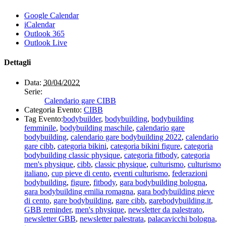
Google Calendar
iCalendar
Outlook 365
Outlook Live
Dettagli
Data:
30/04/2022
Serie:
Calendario gare CIBB
Categoria Evento:
CIBB
Tag Evento:
bodybuilder
,
bodybuilding
,
bodybuilding
femminile
,
bodybuilding maschile
,
calendario gare
bodybuilding
,
calendario gare bodybuilding 2022
,
calendario
gare cibb
,
categoria bikini
,
categoria bikini figure
,
categoria
bodybuilding classic physique
,
categoria fitbody
,
categoria
men's physique
,
cibb
,
classic physique
,
culturismo
,
culturismo
italiano
,
cup pieve di cento
,
eventi culturismo
,
federazioni
bodybuilding
,
figure
,
fitbody
,
gara bodybuilding bologna
,
gara bodybuilding emilia romagna
,
gara bodybuilding pieve
di cento
,
gare bodybuilding
,
gare cibb
,
garebodybuilding.it
,
GBB reminder
,
men's physique
,
newsletter da palestrato
,
newsletter GBB
,
newsletter palestrata
,
palacavicchi bologna
,