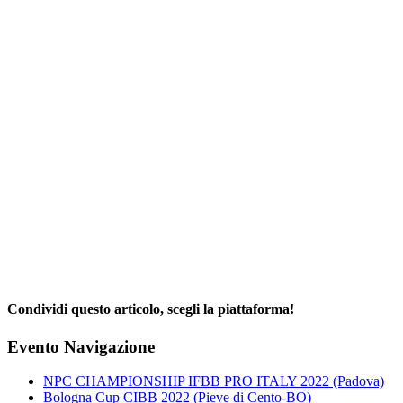
Condividi questo articolo, scegli la piattaforma!
Facebook
X
Reddit
LinkedIn
WhatsApp
Telegram
Tumblr
Pinterest
Email
Evento Navigazione
NPC CHAMPIONSHIP IFBB PRO ITALY 2022 (Padova)
Bologna Cup CIBB 2022 (Pieve di Cento-BO)