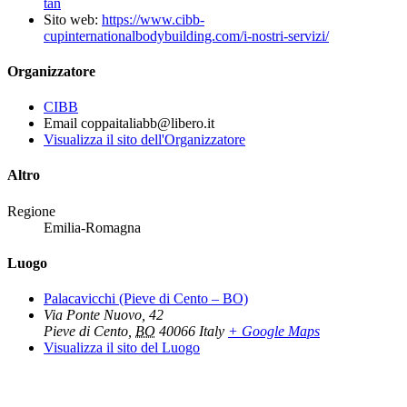
tan
Sito web:
https://www.cibb-
cupinternationalbodybuilding.com/i-nostri-servizi/
Organizzatore
CIBB
Email
coppaitaliabb@libero.it
Visualizza il sito dell'Organizzatore
Altro
Regione
Emilia-Romagna
Luogo
Palacavicchi (Pieve di Cento – BO)
Via Ponte Nuovo, 42
Pieve di Cento
,
BO
40066
Italy
+ Google Maps
Visualizza il sito del Luogo