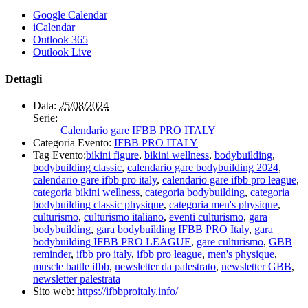
Google Calendar
iCalendar
Outlook 365
Outlook Live
Dettagli
Data:
25/08/2024
Serie:
Calendario gare IFBB PRO ITALY
Categoria Evento:
IFBB PRO ITALY
Tag Evento:
bikini figure
,
bikini wellness
,
bodybuilding
,
bodybuilding classic
,
calendario gare bodybuilding 2024
,
calendario gare ifbb pro italy
,
calendario gare ifbb pro league
,
categoria bikini wellness
,
categoria bodybuilding
,
categoria
bodybuilding classic physique
,
categoria men's physique
,
culturismo
,
culturismo italiano
,
eventi culturismo
,
gara
bodybuilding
,
gara bodybuilding IFBB PRO Italy
,
gara
bodybuilding IFBB PRO LEAGUE
,
gare culturismo
,
GBB
reminder
,
ifbb pro italy
,
ifbb pro league
,
men's physique
,
muscle battle ifbb
,
newsletter da palestrato
,
newsletter GBB
,
newsletter palestrata
Sito web:
https://ifbbproitaly.info/