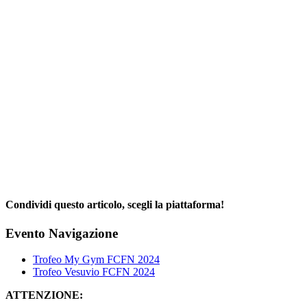
Condividi questo articolo, scegli la piattaforma!
Facebook
X
Reddit
LinkedIn
WhatsApp
Telegram
Tumblr
Pinterest
Email
Evento Navigazione
Trofeo My Gym FCFN 2024
Trofeo Vesuvio FCFN 2024
ATTENZIONE: