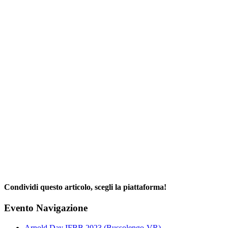
Condividi questo articolo, scegli la piattaforma!
Facebook
X
Reddit
LinkedIn
WhatsApp
Telegram
Tumblr
Pinterest
Email
Evento Navigazione
Arnold Day IFBB 2023 (Bussolengo-VR)