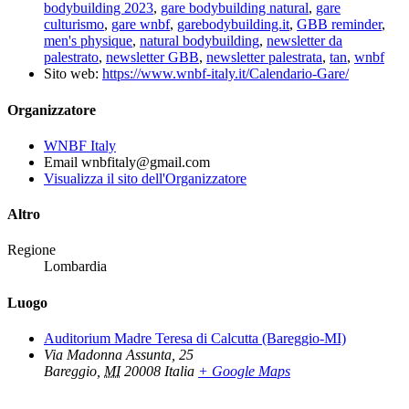
bodybuilding 2023
,
gare bodybuilding natural
,
gare
culturismo
,
gare wnbf
,
garebodybuilding.it
,
GBB reminder
,
men's physique
,
natural bodybuilding
,
newsletter da
palestrato
,
newsletter GBB
,
newsletter palestrata
,
tan
,
wnbf
Sito web:
https://www.wnbf-italy.it/Calendario-Gare/
Organizzatore
WNBF Italy
Email
wnbfitaly@gmail.com
Visualizza il sito dell'Organizzatore
Altro
Regione
Lombardia
Luogo
Auditorium Madre Teresa di Calcutta (Bareggio-MI)
Via Madonna Assunta, 25
Bareggio
,
MI
20008
Italia
+ Google Maps