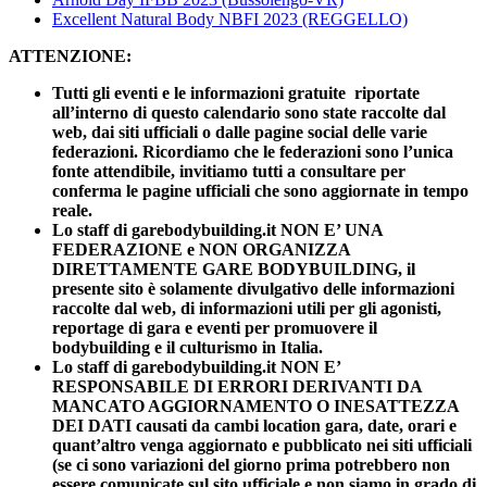
Excellent Natural Body NBFI 2023 (REGGELLO)
ATTENZIONE:
Tutti gli eventi e le informazioni gratuite riportate
all’interno di questo calendario sono state raccolte dal
web, dai siti ufficiali o dalle pagine social delle varie
federazioni. Ricordiamo che le federazioni sono l’unica
fonte attendibile, invitiamo tutti a consultare per
conferma le pagine ufficiali che sono aggiornate in tempo
reale.
Lo staff di garebodybuilding.it NON E’ UNA
FEDERAZIONE e NON ORGANIZZA
DIRETTAMENTE GARE BODYBUILDING, il
presente sito è solamente divulgativo delle informazioni
raccolte dal web, di informazioni utili per gli agonisti,
reportage di gara e eventi per promuovere il
bodybuilding e il culturismo in Italia.
Lo staff di garebodybuilding.it NON E’
RESPONSABILE DI ERRORI DERIVANTI DA
MANCATO AGGIORNAMENTO O INESATTEZZA
DEI DATI causati da cambi location gara, date, orari e
quant’altro venga aggiornato e pubblicato nei siti ufficiali
(se ci sono variazioni del giorno prima potrebbero non
essere comunicate sul sito ufficiale e non siamo in grado di