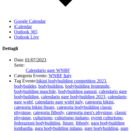
Google Calendar
iCalendar
Outlook 365
Outlook Live
Dettagli
Data:
01/07/2023
Serie:
Calendario gare WNBF
Categoria Evento:
WNBF Italy
Tag Evento:
bikini bodybuilding competition 2023
,
bodybuilder
,
bodybuilding
,
bodybuilding femminile
,
bodybuilding maschile
,
bodybuilding natural
,
calendario gare
bodybuilding
,
calendario gare bodybuilding 2023
,
calendario
gare wnbf
,
calendario gare wnbf italy
,
categoria bikini
,
categoria bikini figure
,
categoria bodybuilding classic
physique
,
categoria fitbody
,
categoria men's physique
,
classic
physique
,
culturismo
,
culturismo italiano
,
eventi culturismo
,
federazioni bodybuilding
,
figure
,
fitbody
,
gara bodybuilding
lombardia
,
gara bodybuilding milano
,
gare bodybuilding
,
gare