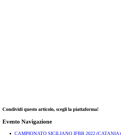
Condividi questo articolo, scegli la piattaforma!
Facebook
X
Reddit
LinkedIn
WhatsApp
Telegram
Tumblr
Pinterest
Email
Evento Navigazione
CAMPIONATO SICILIANO IFBB 2022 (CATANIA)