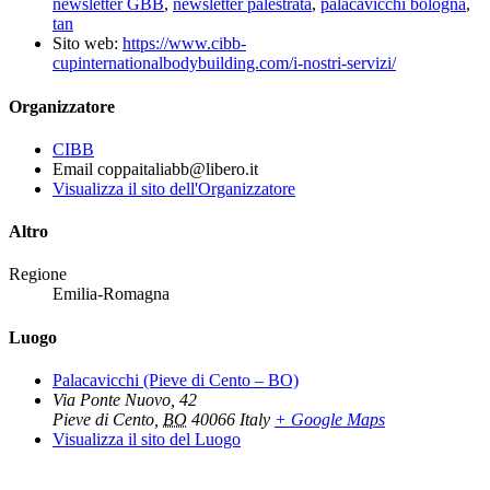
newsletter GBB
,
newsletter palestrata
,
palacavicchi bologna
,
tan
Sito web:
https://www.cibb-
cupinternationalbodybuilding.com/i-nostri-servizi/
Organizzatore
CIBB
Email
coppaitaliabb@libero.it
Visualizza il sito dell'Organizzatore
Altro
Regione
Emilia-Romagna
Luogo
Palacavicchi (Pieve di Cento – BO)
Via Ponte Nuovo, 42
Pieve di Cento
,
BO
40066
Italy
+ Google Maps
Visualizza il sito del Luogo