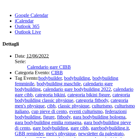
Google Calendar
iCalendar
Outlook 365
Outlook Live
Dettagli
Data:
12/06/2022
Serie:
Calendario gare CIBB
Categoria Evento:
CIBB
Tag Evento:
bodybuilder
,
bodybuilding
,
bodybuilding
femminile
,
bodybuilding maschile
,
calendario gare
bodybuilding
,
calendario gare bodybuilding 2022
,
calendario
gare cibb
,
categoria bikini
,
categoria bikini figure
,
categoria
bodybuilding classic physique
,
categoria fitbody
,
categoria
men's physique
,
cibb
,
classic physique
,
culturismo
,
culturismo
italiano
,
cup pieve di cento
,
eventi culturismo
,
federazioni
bodybuilding
,
figure
,
fitbody
,
gara bodybuilding bologna
,
gara bodybuilding emilia romagna
,
gara bodybuilding pieve
di cento
,
gare bodybuilding
,
gare cibb
,
garebodybuilding.it
,
GBB reminder
,
men's physique
,
newsletter da palestrato
,