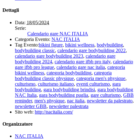
Dettagli
Data:
18/05/2024
Serie:
Calendario gare NAC ITALIA
Categoria Evento:
NAC ITALIA
Tag Evento:
bikini figure
,
bikini wellness
,
bodybuilding
,
bodybuilding classic
,
calendario gare bodybuilding 2022
,
calendario gare bodybuilding 2023
,
calendario gare
bodybuilding 2024
,
calendario gare ifbb pro italy
,
calendario
gare ifbb pro league
,
calendario gare nac italia
,
categoria
bikini wellness
,
categoria bodybuilding
,
categoria
bodybuilding classic physique
,
categoria men's physique
,
culturismo
,
culturismo italiano
,
eventi culturismo
,
gara
bodybuilding
,
gara bodybuilding brindisi
,
gara bodybuilding
NAC Italia
,
gara bodybuilding puglia
,
gare culturismo
,
GBB
reminder
,
men's physique
,
nac italia
,
newsletter da palestrato
,
newsletter GBB
,
newsletter palestrata
Sito web:
http://nacitalia.com/
Organizzatore
NAC ITALIA