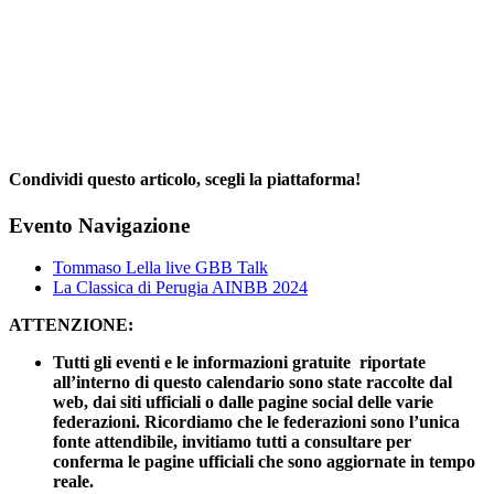
Condividi questo articolo, scegli la piattaforma!
Facebook
X
Reddit
LinkedIn
WhatsApp
Telegram
Tumblr
Pinterest
Email
Evento Navigazione
Tommaso Lella live GBB Talk
La Classica di Perugia AINBB 2024
ATTENZIONE:
Tutti gli eventi e le informazioni gratuite riportate
all’interno di questo calendario sono state raccolte dal
web, dai siti ufficiali o dalle pagine social delle varie
federazioni. Ricordiamo che le federazioni sono l’unica
fonte attendibile, invitiamo tutti a consultare per
conferma le pagine ufficiali che sono aggiornate in tempo
reale.