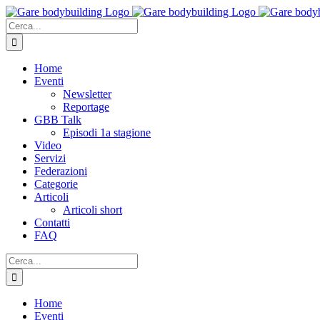
Salta
al
Cerca
contenuto
per:
Home
Eventi
Newsletter
Reportage
GBB Talk
Episodi 1a stagione
Video
Servizi
Federazioni
Categorie
Articoli
Articoli short
Contatti
FAQ
Cerca
per:
Home
Eventi