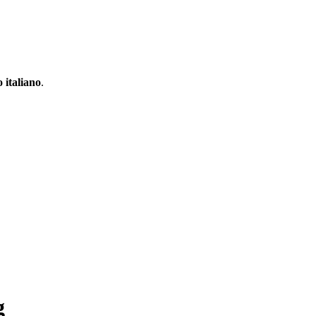
 italiano
.
g