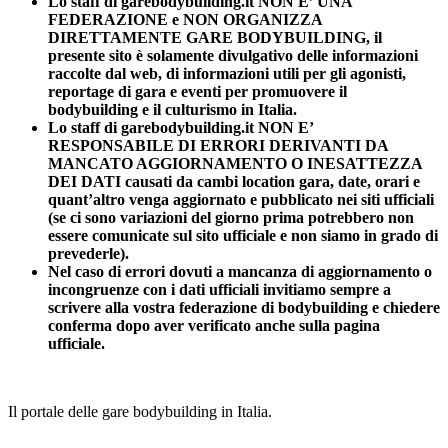
Lo staff di garebodybuilding.it NON E’ UNA
FEDERAZIONE e NON ORGANIZZA
DIRETTAMENTE GARE BODYBUILDING, il
presente sito è solamente divulgativo delle informazioni
raccolte dal web, di informazioni utili per gli agonisti,
reportage di gara e eventi per promuovere il
bodybuilding e il culturismo in Italia.
Lo staff di garebodybuilding.it NON E’
RESPONSABILE DI ERRORI DERIVANTI DA
MANCATO AGGIORNAMENTO O INESATTEZZA
DEI DATI causati da cambi location gara, date, orari e
quant’altro venga aggiornato e pubblicato nei siti ufficiali
(se ci sono variazioni del giorno prima potrebbero non
essere comunicate sul sito ufficiale e non siamo in grado di
prevederle).
Nel caso di errori dovuti a mancanza di aggiornamento o
incongruenze con i dati ufficiali invitiamo sempre a
scrivere alla vostra federazione di bodybuilding e chiedere
conferma dopo aver verificato anche sulla pagina
ufficiale.
Il portale delle gare bodybuilding in Italia.