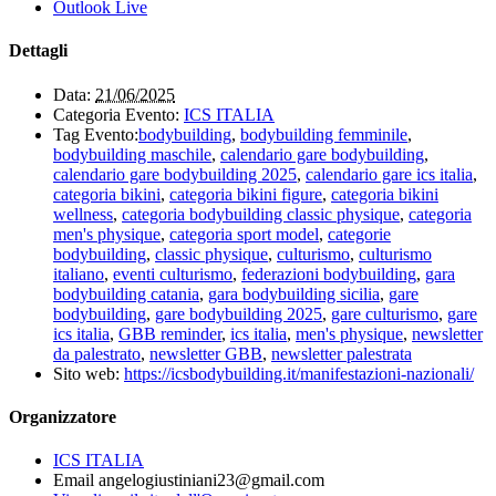
Outlook Live
Dettagli
Data:
21/06/2025
Categoria Evento:
ICS ITALIA
Tag Evento:
bodybuilding
,
bodybuilding femminile
,
bodybuilding maschile
,
calendario gare bodybuilding
,
calendario gare bodybuilding 2025
,
calendario gare ics italia
,
categoria bikini
,
categoria bikini figure
,
categoria bikini
wellness
,
categoria bodybuilding classic physique
,
categoria
men's physique
,
categoria sport model
,
categorie
bodybuilding
,
classic physique
,
culturismo
,
culturismo
italiano
,
eventi culturismo
,
federazioni bodybuilding
,
gara
bodybuilding catania
,
gara bodybuilding sicilia
,
gare
bodybuilding
,
gare bodybuilding 2025
,
gare culturismo
,
gare
ics italia
,
GBB reminder
,
ics italia
,
men's physique
,
newsletter
da palestrato
,
newsletter GBB
,
newsletter palestrata
Sito web:
https://icsbodybuilding.it/manifestazioni-nazionali/
Organizzatore
ICS ITALIA
Email
angelogiustiniani23@gmail.com