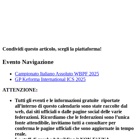
Condividi questo articolo, scegli la piattaforma!
Facebook
X
Reddit
LinkedIn
WhatsApp
Telegram
Tumblr
Pinterest
Email
Evento Navigazione
Campionato Italiano Assoluto WBPF 2025
GP Keforma International ICS 2025
ATTENZIONE:
Tutti gli eventi e le informazioni gratuite riportate
all’interno di questo calendario sono state raccolte dal
web, dai siti ufficiali o dalle pagine social delle varie
federazioni. Ricordiamo che le federazioni sono l’unica
fonte attendibile, invitiamo tutti a consultare per
conferma le pagine ufficiali che sono aggiornate in tempo
reale.