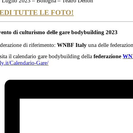
 Luglio 2023 – Bologna – Teatro Dehon
EDI TUTTE LE FOTO!
ento di culturismo delle
gare bodybuilding 2023
derazione di riferimento:
WNBF Italy
una delle federazio
sita il calendario gare bodybuilding della
federazione
WN
aly.it/Calendario-Gare/