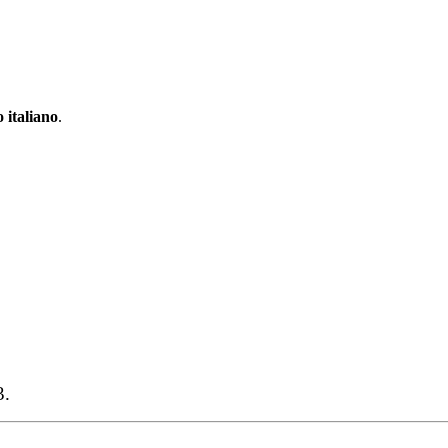
 italiano
.
3.