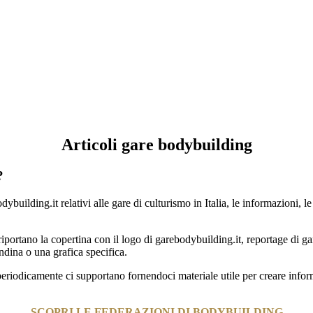
Articoli gare bodybuilding
?
ybuilding.it relativi alle gare di culturismo in Italia, le informazioni, l
he riportano la copertina con il logo di garebodybuilding.it, reportage 
ndina o una grafica specifica.
che periodicamente ci supportano fornendoci materiale utile per creare in
SCOPRI LE FEDERAZIONI DI BODYBUILDING