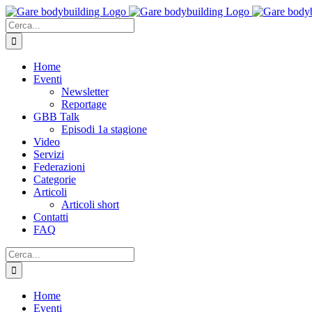
Salta
al
Cerca
contenuto
per:
Home
Eventi
Newsletter
Reportage
GBB Talk
Episodi 1a stagione
Video
Servizi
Federazioni
Categorie
Articoli
Articoli short
Contatti
FAQ
Cerca
per:
Home
Eventi