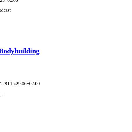
:23+02:00
odybuilding
7-28T15:29:06+02:00