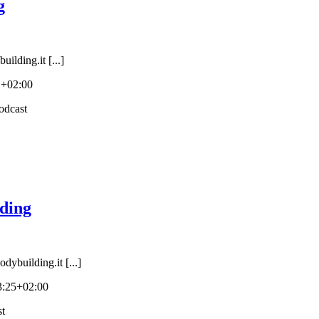
g
ilding.it [...]
1+02:00
ding
ybuilding.it [...]
3:25+02:00