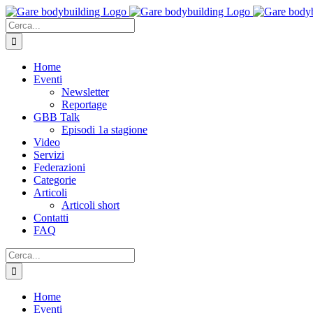
Salta
al
Cerca
contenuto
per:
Home
Eventi
Newsletter
Reportage
GBB Talk
Episodi 1a stagione
Video
Servizi
Federazioni
Categorie
Articoli
Articoli short
Contatti
FAQ
Cerca
per:
Home
Eventi