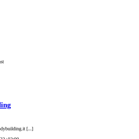
ding
ybuilding.it [...]