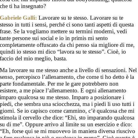
che ti ha insegnato?
Gabriele Galli:
Lavorare su te stesso. Lavorare su te
stesso in tutti i sensi, perché ci sono tanti aspetti di questa
frase. Se la vogliamo mettere su termini moderni, vedi
tante persone sui social e io in primis mi sento
completamente offuscato da chi penso sia migliore di me,
quindi io stesso mi dico “lavora su te stesso”. Cioè, io
faccio del mio meglio, basta.
Ma lavorare su me stesso anche a livello di sensazioni. Nel
senso, percepisco l’allenamento, che come ti ho detto è la
parte fondamentale. Per me le gare potrebbero non
esistere, a me piace l’allenamento. E ogni allenamento
imparo qualcosa su me stesso. Imparo a posizionare i
piedi, che sembra una sciocchezza, ma i piedi li uso tutti i
giorni. Se io capisco come cammino, c’è qualcosa che mi
stimola il cervello che dice: “Ehi, sto imparando qualcosa
su di me”. Oppure arrivo al limite su un esercizio e dico:
“Eh, forse qui se mi muovevo in maniera diversa riuscivo
a fare qualcosa in più o qualcosa in meno”. Cioè questo è