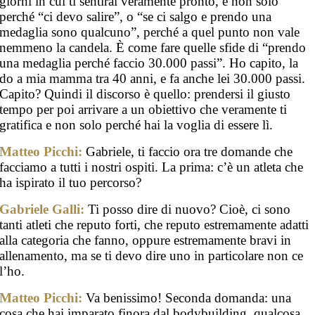
giorni in cui ti sentirai veramente pronto, e non solo
perché “ci devo salire”, o “se ci salgo e prendo una
medaglia sono qualcuno”, perché a quel punto non vale
nemmeno la candela. È come fare quelle sfide di “prendo
una medaglia perché faccio 30.000 passi”. Ho capito, la
do a mia mamma tra 40 anni, e fa anche lei 30.000 passi.
Capito? Quindi il discorso è quello: prendersi il giusto
tempo per poi arrivare a un obiettivo che veramente ti
gratifica e non solo perché hai la voglia di essere lì.
Matteo Picchi:
Gabriele, ti faccio ora tre domande che
facciamo a tutti i nostri ospiti. La prima: c’è un atleta che
ha ispirato il tuo percorso?
Gabriele Galli:
Ti posso dire di nuovo? Cioè, ci sono
tanti atleti che reputo forti, che reputo estremamente adatti
alla categoria che fanno, oppure estremamente bravi in
allenamento, ma se ti devo dire uno in particolare non ce
l’ho.
Matteo Picchi:
Va benissimo! Seconda domanda: una
cosa che hai imparato finora dal bodybuilding, qualcosa