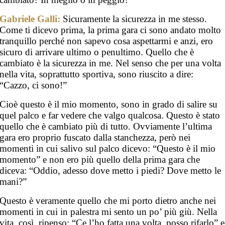
Gabriele Galli:
Sicuramente la sicurezza in me stesso.
Come ti dicevo prima, la prima gara ci sono andato molto
tranquillo perché non sapevo cosa aspettarmi e anzi, ero
sicuro di arrivare ultimo o penultimo. Quello che è
cambiato è la sicurezza in me. Nel senso che per una volta
nella vita, soprattutto sportiva, sono riuscito a dire:
“Cazzo, ci sono!”
Cioè questo è il mio momento, sono in grado di salire su
quel palco e far vedere che valgo qualcosa. Questo è stato
quello che è cambiato più di tutto. Ovviamente l’ultima
gara ero proprio fuscato dalla stanchezza, però nei
momenti in cui salivo sul palco dicevo: “Questo è il mio
momento” e non ero più quello della prima gara che
diceva: “Oddio, adesso dove metto i piedi? Dove metto le
mani?”
Questo è veramente quello che mi porto dietro anche nei
momenti in cui in palestra mi sento un po’ più giù. Nella
vita, così, ripenso: “Ce l’ho fatta una volta, posso rifarlo” e