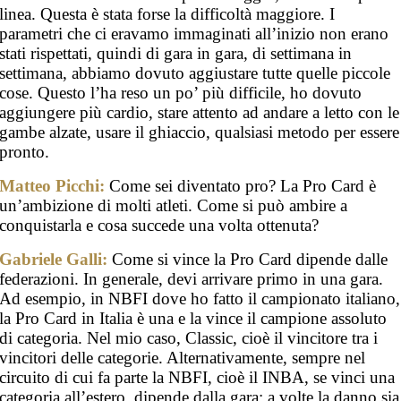
linea. Questa è stata forse la difficoltà maggiore. I
parametri che ci eravamo immaginati all’inizio non erano
stati rispettati, quindi di gara in gara, di settimana in
settimana, abbiamo dovuto aggiustare tutte quelle piccole
cose. Questo l’ha reso un po’ più difficile, ho dovuto
aggiungere più cardio, stare attento ad andare a letto con le
gambe alzate, usare il ghiaccio, qualsiasi metodo per essere
pronto.
Matteo Picchi:
Come sei diventato pro? La Pro Card è
un’ambizione di molti atleti. Come si può ambire a
conquistarla e cosa succede una volta ottenuta?
Gabriele Galli:
Come si vince la Pro Card dipende dalle
federazioni. In generale, devi arrivare primo in una gara.
Ad esempio, in NBFI dove ho fatto il campionato italiano,
la Pro Card in Italia è una e la vince il campione assoluto
di categoria. Nel mio caso, Classic, cioè il vincitore tra i
vincitori delle categorie. Alternativamente, sempre nel
circuito di cui fa parte la NBFI, cioè il INBA, se vinci una
categoria all’estero, dipende dalla gara: a volte la danno sia