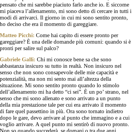
pensato che mi sarebbe piaciuto farlo anche io. E siccome
mi piaceva l’allenamento, mi sono detto di cercare in tutti i
modi di arrivarci. Il giorno in cui mi sono sentito pronto,
ho deciso che era il momento di gareggiare.
Matteo Picchi:
Come hai capito di essere pronto per
gareggiare? È una delle domande più comuni: quando si è
pronti per salire sul palco?
Gabriele Galli:
Chi mi conosce bene sa che sono
abbastanza insicuro su tutto in realtà. Non insicuro nel
senso che non sono consapevole delle mie capacità e
potenzialità, ma non mi sento mai all’altezza della
situazione. Mi sono sentito pronto quando lo stimolo
dell’allenamento mi ha detto “ci sei”. È un po’ strano, nel
senso che mi sono allenato e sono arrivato a un punto
della mia prestazione tale per cui era arrivato il momento
di fare quel passettino in più. Ora sono tornato indietro
dopo le gare, devo arrivare al punto che immagino e a cui
voglio arrivare. A quel punto mi sentirò di nuovo pronto.
Non so quando succederà, se domani o tra due anni.