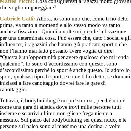
Matteo Picchi:
Cosa consiglieresti a ragazzi molto giovan
che vogliono gareggiare?
Gabriele Galli:
Allora, io sono uno che, come ti ho detto
prima, va tanto a momenti e allo stesso modo va tanto
anche a fissazioni. Quindi a volte mi prende la fissazione
per una determinata cosa. Può essere che, dato i social e gli
influencer, i ragazzini che hanno già praticato sport o che
non l’hanno mai fatto possano avere voglia di dire:
“Questa è un’opportunità per avere qualcosa che mi renda
qualcuno”. Io sono d’accordissimo con questo, sono
d’accordissimo perché lo sport è anche questo. Io adoro lo
sport, qualsiasi tipo di sport, e come ti ho detto, se domani
iniziassi a fare canottaggio dovrei fare le gare di
canottaggio.
Tuttavia, il bodybuilding è un po’ stronzo, perché non è
come una gara di atletica dove trovi mille persone tutti
insieme e se arrivi ultimo non gliene frega niente a
nessuno. Sul palco del bodybuilding sei quasi nudo, e le
persone sul palco sono al massimo una decina, a volte