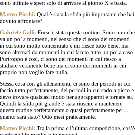
sono infinite e speri solo di arrivare al giorno X e basta.
Matteo Picchi:
Qual è stata la sfida più importante che hai
dovuto affrontare?
Gabriele Galli:
Forse è stata questa routine. Sono uno che
va un po’ a momenti, nel senso che ci sono dei momenti
in cui sono molto concentrato e mi riesce tutto bene, ma
sono alternati da momenti in cui faccio tutto un po’ a caso.
Purtroppo è così, ci sono dei momenti in cui riesco a
studiare veramente bene ma ci sono dei momenti in cui
proprio non voglio fare nulla.
Stessa cosa con gli allenamenti, ci sono dei periodi in cui
faccio tutto perfettamente, dei periodi in cui cado a picco e
devo trovare qualsiasi modo per aggrapparmi e tornare su.
Quindi la sfida più grande è stata riuscire a mantenere
questa routine perfettamente o quasi perfettamente per…
quanto sarà stato? Otto mesi praticamente.
Matteo Picchi:
Tra la prima e l’ultima competizione, cos’è
cambiato? In meglio o in peggio?