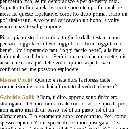
per merito mio, se mi demoralizzo è per demerito mio.
Soprattutto fino a relativamente poco tempo fa, qualche
mese fa, queste aspettative, come ho detto prima, erano un
po’ altalenanti. A volte mi caricavano un botto, a volte
erano mazzate sul groppone.
Piano piano sto riuscendo a toglierle dalla testa e a non
pensare “oggi faccio bene, oggi faccio bene, oggi faccio
bene”. Sto imparando tanti “oggi faccio bene”, alla fine
farò qualcosa di buono. Però è una cosa che mi mette più
ansia che carica più delle volte, quindi aspettative e
confronti per me possono esplodere.
Matteo Picchi:
Quanto è stata dura la ripresa dalle
competizioni e come hai affrontato il vederti diverso?
Gabriele Galli:
Allora, ti dirò, appena sono finite ero
strafogato. Del tipo, ora si risale con le calorie tipo da pro,
non sgarro mai di un passo, né di un pasto, né di un
allenamento. Ero veramente super concentrato. Poi
, come
spesso capita, c’è una specie di rebound post gara. Ti si
sgonfia tutta l’adrenalina e dici: “E mo’ che si fa?” È come