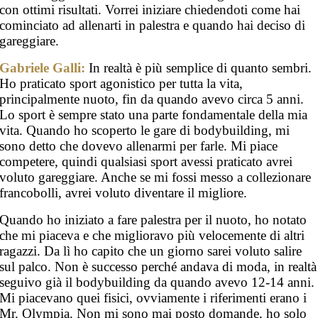
con ottimi risultati. Vorrei iniziare chiedendoti come hai
cominciato ad allenarti in palestra e quando hai deciso di
gareggiare.
Gabriele Galli:
In realtà è più semplice di quanto sembri.
Ho praticato sport agonistico per tutta la vita,
principalmente nuoto, fin da quando avevo circa 5 anni.
Lo sport è sempre stato una parte fondamentale della mia
vita. Quando ho scoperto le gare di bodybuilding, mi
sono detto che dovevo allenarmi per farle. Mi piace
competere, quindi qualsiasi sport avessi praticato avrei
voluto gareggiare. Anche se mi fossi messo a collezionare
francobolli, avrei voluto diventare il migliore.
Quando ho iniziato a fare palestra per il nuoto, ho notato
che mi piaceva e che miglioravo più velocemente di altri
ragazzi. Da lì ho capito che un giorno sarei voluto salire
sul palco. Non è successo perché andava di moda, in realtà
seguivo già il bodybuilding da quando avevo 12-14 anni.
Mi piacevano quei fisici, ovviamente i riferimenti erano i
Mr. Olympia. Non mi sono mai posto domande, ho solo