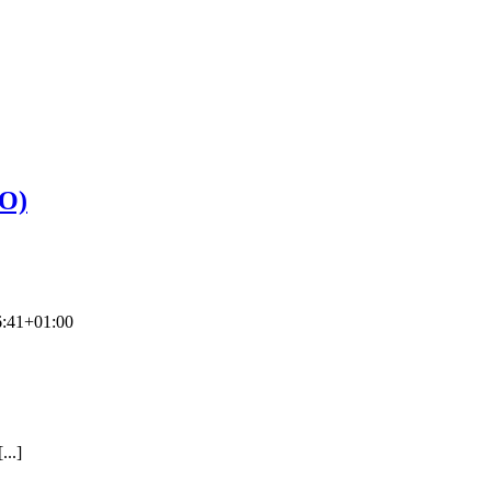
BO)
6:41+01:00
..]