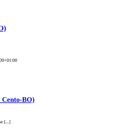
O)
00+01:00
i Cento-BO)
 [...]