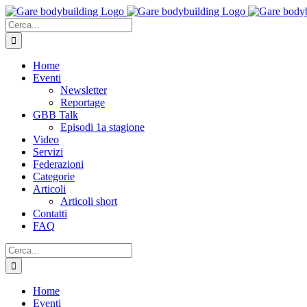
Salta
al
Cerca
contenuto
per:
Home
Eventi
Newsletter
Reportage
GBB Talk
Episodi 1a stagione
Video
Servizi
Federazioni
Categorie
Articoli
Articoli short
Contatti
FAQ
Cerca
per:
Home
Eventi