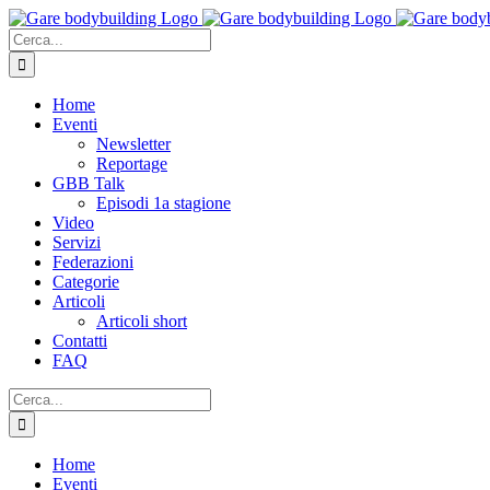
Salta
al
Cerca
contenuto
per:
Home
Eventi
Newsletter
Reportage
GBB Talk
Episodi 1a stagione
Video
Servizi
Federazioni
Categorie
Articoli
Articoli short
Contatti
FAQ
Cerca
per:
Home
Eventi