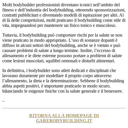
Molti bodybuilder professionisti diventano iconici nell’ambito del
fitness e dell’industria del bodybuilding, ottenendo sponsorizzazioni,
contratti pubblicitari e diventando modelli di ispirazione per altri. Al
di là delle competizioni, molti praticano il bodybuilding come stile di
vita, impegnandosi per mantenere un fisico tonico e muscoloso.
Tuttavia, il bodybuilding può comportare rischi per la salute se non
viene praticato in modo appropriato. L’uso di sostanze dopanti è
diffuso in alcuni settori del bodybuilding, anche se è vietato e può
causare problemi di salute a lungo termine. Inoltre, l’eccesso di
allenamento e le diete estreme possono portare a problemi di salute
come lesioni muscolari, squilibri ormonali e disturbi alimentari.
In definitiva, i bodybuilder sono atleti dedicati e disciplinati che
lavorano duramente per modellare il proprio corpo attraverso
l’allenamento, la dieta e la determinazione. Sebbene il bodybuilding
abbia aspetti positivi, è importante praticarlo in modo sicuro,
bilanciando le esigenze fisiche con la salute generale e il benessere.
–
RITORNA ALLA HOMEPAGE DI
GAREBODYBUILDING.IT