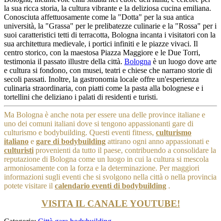
la sua ricca storia, la cultura vibrante e la deliziosa cucina emiliana.
Conosciuta affettuosamente come la "Dotta" per la sua antica
università, la "Grassa" per le prelibatezze culinarie e la "Rossa" per i
suoi caratteristici tetti di terracotta, Bologna incanta i visitatori con la
sua architettura medievale, i portici infiniti e le piazze vivaci. Il
centro storico, con la maestosa Piazza Maggiore e le Due Torri,
testimonia il passato illustre della città.
Bologna
è un luogo dove arte
e cultura si fondono, con musei, teatri e chiese che narrano storie di
secoli passati. Inoltre, la gastronomia locale offre un'esperienza
culinaria straordinaria, con piatti come la pasta alla bolognese e i
tortellini che deliziano i palati di residenti e turisti.
Ma Bologna è anche nota per essere una delle province italiane e
uno dei comuni italiani dove si tengono appassionanti gare di
culturismo e bodybuilding. Questi eventi fitness,
culturismo
italiano
e
gare di bodybuilding
attirano ogni anno appassionati e
culturisti
provenienti da tutto il paese, contribuendo a consolidare la
reputazione di Bologna come un luogo in cui la cultura si mescola
armoniosamente con la forza e la determinazione.
Per maggiori
informazioni sugli eventi che si svolgono nella città o nella provincia
potete visitare il
calendario eventi di bodybuilding
.
VISITA IL CANALE YOUTUBE!