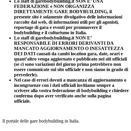
Lo staff di garebodybuilding.it NON E’ UNA
FEDERAZIONE e NON ORGANIZZA
DIRETTAMENTE GARE BODYBUILDING, il
presente sito è solamente divulgativo delle informazioni
raccolte dal web, di informazioni utili per gli agonisti,
reportage di gara e eventi per promuovere il
bodybuilding e il culturismo in Italia.
Lo staff di garebodybuilding.it NON E’
RESPONSABILE DI ERRORI DERIVANTI DA
MANCATO AGGIORNAMENTO O INESATTEZZA
DEI DATI causati da cambi location gara, date, orari e
quant’altro venga aggiornato e pubblicato nei siti ufficiali
(se ci sono variazioni del giorno prima potrebbero non
essere comunicate sul sito ufficiale e non siamo in grado di
prevederle).
Nel caso di errori dovuti a mancanza di aggiornamento o
incongruenze con i dati ufficiali invitiamo sempre a
scrivere alla vostra federazione di bodybuilding e chiedere
conferma dopo aver verificato anche sulla pagina
ufficiale.
Il portale delle gare bodybuilding in Italia.