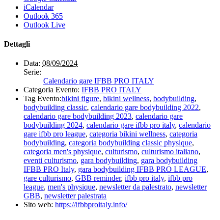
iCalendar
Outlook 365
Outlook Live
Dettagli
Data:
08/09/2024
Serie:
Calendario gare IFBB PRO ITALY
Categoria Evento:
IFBB PRO ITALY
Tag Evento:
bikini figure
,
bikini wellness
,
bodybuilding
,
bodybuilding classic
,
calendario gare bodybuilding 2022
,
calendario gare bodybuilding 2023
,
calendario gare
bodybuilding 2024
,
calendario gare ifbb pro italy
,
calendario
gare ifbb pro league
,
categoria bikini wellness
,
categoria
bodybuilding
,
categoria bodybuilding classic physique
,
categoria men's physique
,
culturismo
,
culturismo italiano
,
eventi culturismo
,
gara bodybuilding
,
gara bodybuilding
IFBB PRO Italy
,
gara bodybuilding IFBB PRO LEAGUE
,
gare culturismo
,
GBB reminder
,
ifbb pro italy
,
ifbb pro
league
,
men's physique
,
newsletter da palestrato
,
newsletter
GBB
,
newsletter palestrata
Sito web:
https://ifbbproitaly.info/