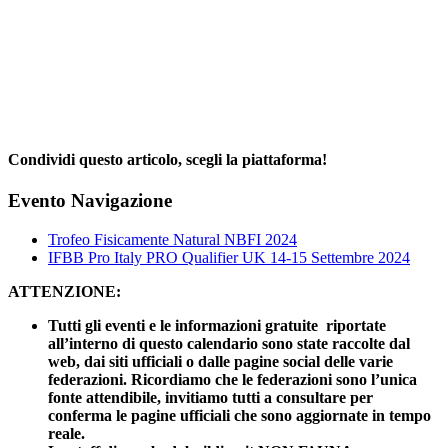
Condividi questo articolo, scegli la piattaforma!
Facebook
X
Reddit
LinkedIn
WhatsApp
Telegram
Tumblr
Pinterest
Email
Evento Navigazione
Trofeo Fisicamente Natural NBFI 2024
IFBB Pro Italy PRO Qualifier UK 14-15 Settembre 2024
ATTENZIONE:
Tutti gli eventi e le informazioni gratuite riportate
all’interno di questo calendario sono state raccolte dal
web, dai siti ufficiali o dalle pagine social delle varie
federazioni. Ricordiamo che le federazioni sono l’unica
fonte attendibile, invitiamo tutti a consultare per
conferma le pagine ufficiali che sono aggiornate in tempo
reale.