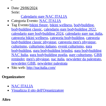
Data:
29/06/2024
Serie:
Calendario gare NAC ITALIA
Categoria Evento:
NAC ITALIA
Tag Evento:
bikini figure
,
bikini wellness
,
bodybuilding
,
bodybuilding classic
,
calendario gare bodybuilding 2022
,
calendario gare bodybuilding 2024
,
calendario gare nac italia
,
categoria bikini wellness
,
categoria bodybuilding
,
categoria
bodybuilding classic physique
,
categoria men's physique
,
culturismo
,
culturismo italiano
,
eventi culturismo
,
gara
bodybuilding
,
gara bodybuilding brindisi
,
gara bodybuilding
NAC Italia
,
gara bodybuilding puglia
,
gare culturismo
,
GBB
reminder
,
men's physique
,
nac italia
,
newsletter da palestrato
,
newsletter GBB
,
newsletter palestrata
Sito web:
http://nacitalia.com/
Organizzatore
NAC ITALIA
Visualizza il sito dell'Organizzatore
Altro