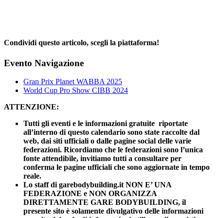
Condividi questo articolo, scegli la piattaforma!
Facebook
X
Reddit
LinkedIn
WhatsApp
Telegram
Tumblr
Pinterest
Email
Evento Navigazione
Gran Prix Planet WABBA 2025
World Cup Pro Show CIBB 2024
ATTENZIONE:
Tutti gli eventi e le informazioni gratuite riportate
all’interno di questo calendario sono state raccolte dal
web, dai siti ufficiali o dalle pagine social delle varie
federazioni. Ricordiamo che le federazioni sono l’unica
fonte attendibile, invitiamo tutti a consultare per
conferma le pagine ufficiali che sono aggiornate in tempo
reale.
Lo staff di garebodybuilding.it NON E’ UNA
FEDERAZIONE e NON ORGANIZZA
DIRETTAMENTE GARE BODYBUILDING, il
presente sito è solamente divulgativo delle informazioni