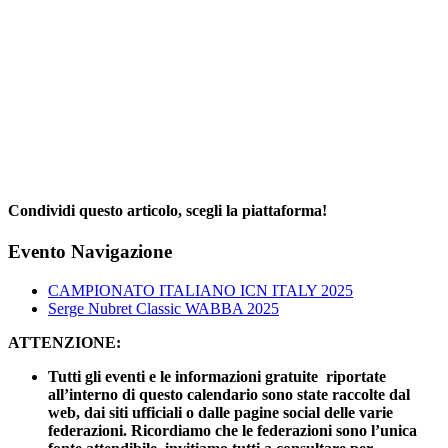
Condividi questo articolo, scegli la piattaforma!
Facebook
X
Reddit
LinkedIn
WhatsApp
Telegram
Tumblr
Pinterest
Email
Evento Navigazione
CAMPIONATO ITALIANO ICN ITALY 2025
Serge Nubret Classic WABBA 2025
ATTENZIONE:
Tutti gli eventi e le informazioni gratuite riportate
all’interno di questo calendario sono state raccolte dal
web, dai siti ufficiali o dalle pagine social delle varie
federazioni. Ricordiamo che le federazioni sono l’unica