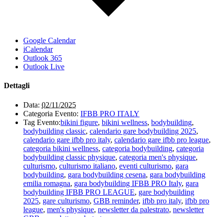
Google Calendar
iCalendar
Outlook 365
Outlook Live
Dettagli
Data:
02/11/2025
Categoria Evento:
IFBB PRO ITALY
Tag Evento:
bikini figure
,
bikini wellness
,
bodybuilding
,
bodybuilding classic
,
calendario gare bodybuilding 2025
,
calendario gare ifbb pro italy
,
calendario gare ifbb pro league
,
categoria bikini wellness
,
categoria bodybuilding
,
categoria
bodybuilding classic physique
,
categoria men's physique
,
culturismo
,
culturismo italiano
,
eventi culturismo
,
gara
bodybuilding
,
gara bodybuilding cesena
,
gara bodybuilding
emilia romagna
,
gara bodybuilding IFBB PRO Italy
,
gara
bodybuilding IFBB PRO LEAGUE
,
gare bodybuilding
2025
,
gare culturismo
,
GBB reminder
,
ifbb pro italy
,
ifbb pro
league
,
men's physique
,
newsletter da palestrato
,
newsletter