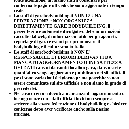
fonte attendibile, invitiamo tutti a consultare per
conferma le pagine ufficiali che sono aggiornate in tempo
reale.
Lo staff di garebodybuilding.it NON E’ UNA
FEDERAZIONE e NON ORGANIZZA
DIRETTAMENTE GARE BODYBUILDING, il
presente sito è solamente divulgativo delle informazioni
raccolte dal web, di informazioni utili per gli agonisti,
reportage di gara e eventi per promuovere il
bodybuilding e il culturismo in Italia.
Lo staff di garebodybuilding.it NON E’
RESPONSABILE DI ERRORI DERIVANTI DA
MANCATO AGGIORNAMENTO O INESATTEZZA
DEI DATI causati da cambi location gara, date, orari e
quant’altro venga aggiornato e pubblicato nei siti ufficiali
(se ci sono variazioni del giorno prima potrebbero non
essere comunicate sul sito ufficiale e non siamo in grado di
prevederle).
Nel caso di errori dovuti a mancanza di aggiornamento o
incongruenze con i dati ufficiali invitiamo sempre a
scrivere alla vostra federazione di bodybuilding e chiedere
conferma dopo aver verificato anche sulla pagina
ufficiale.