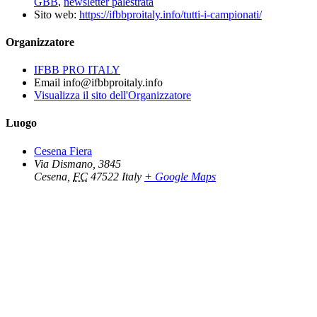
GBB
,
newsletter palestrata
Sito web:
https://ifbbproitaly.info/tutti-i-campionati/
Organizzatore
IFBB PRO ITALY
Email
info@ifbbproitaly.info
Visualizza il sito dell'Organizzatore
Luogo
Cesena Fiera
Via Dismano, 3845
Cesena
,
FC
47522
Italy
+ Google Maps