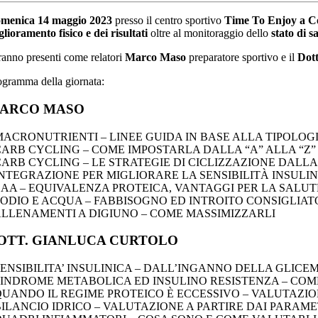
menica 14 maggio 2023
presso il centro sportivo
Time To Enjoy a Co
glioramento fisico e dei risultati
oltre al monitoraggio dello
stato di s
ranno presenti come relatori
Marco Maso
preparatore sportivo e il
Dott
ogramma della giornata:
ARCO MASO
MACRONUTRIENTI – LINEE GUIDA IN BASE ALLA TIPOLOG
CARB CYCLING – COME IMPOSTARLA DALLA “A” ALLA “Z”
CARB CYCLING – LE STRATEGIE DI CICLIZZAZIONE DALL
INTEGRAZIONE PER MIGLIORARE LA SENSIBILITÀ INSULI
EAA – EQUIVALENZA PROTEICA, VANTAGGI PER LA SALUT
SODIO E ACQUA – FABBISOGNO ED INTROITO CONSIGLIAT
ALLENAMENTI A DIGIUNO – COME MASSIMIZZARLI
OTT. GIANLUCA CURTOLO
SENSIBILITA’ INSULINICA – DALL’INGANNO DELLA GLICE
 SINDROME METABOLICA ED INSULINO RESISTENZA – CO
QUANDO IL REGIME PROTEICO È ECCESSIVO – VALUTAZI
BILANCIO IDRICO – VALUTAZIONE A PARTIRE DAI PARAME