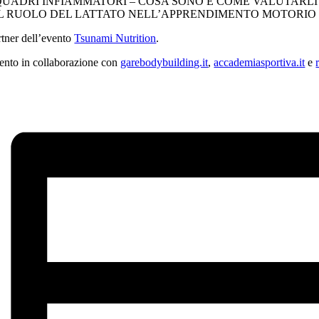
 QUADRI INFIAMMATORI – COSA SONO E COME VALUTARLI
 IL RUOLO DEL LATTATO NELL’APPRENDIMENTO MOTORIO
rtner dell’evento
Tsunami Nutrition
.
ento in collaborazione con
garebodybuilding.it
,
accademiasportiva.it
e