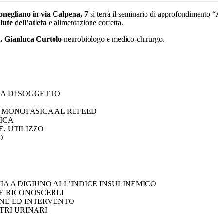
negliano in via Calpena, 7
si terrà il seminario di approfondimento “
alute dell’atleta
e alimentazione corretta.
. Gianluca Curtolo
neurobiologo e medico-chirurgo.
IA DI SOGGETTO
A MONOFASICA AL REFEED
NICA
E, UTILIZZO
O
MIA A DIGIUNO ALL’INDICE INSULINEMICO
ME RICONOSCERLI
ONE ED INTERVENTO
TRI URINARI