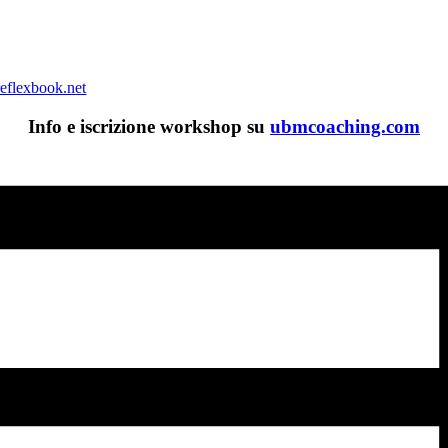
reflexbook.net
Info e iscrizione workshop su
ubmcoaching.com