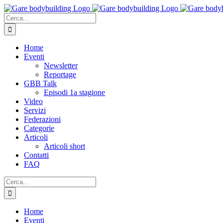
Salta
al
Cerca
contenuto
per:
Home
Eventi
Newsletter
Reportage
GBB Talk
Episodi 1a stagione
Video
Servizi
Federazioni
Categorie
Articoli
Articoli short
Contatti
FAQ
Cerca
per:
Home
Eventi