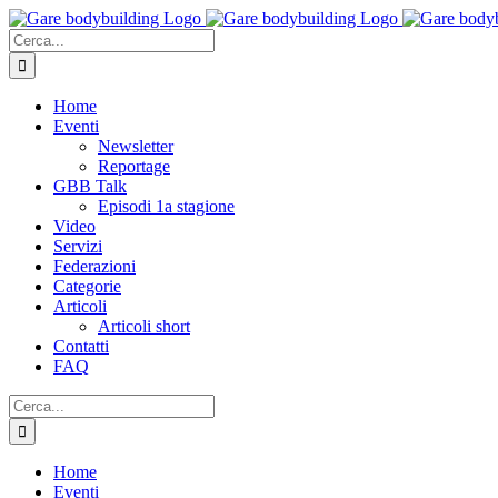
Salta
al
Cerca
contenuto
per:
Home
Eventi
Newsletter
Reportage
GBB Talk
Episodi 1a stagione
Video
Servizi
Federazioni
Categorie
Articoli
Articoli short
Contatti
FAQ
Cerca
per:
Home
Eventi