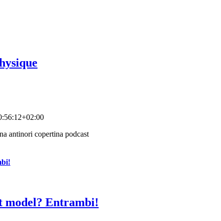
Physique
0:56:12+02:00
bi!
rt model? Entrambi!