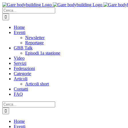
Salta
al
Cerca
contenuto
per:
Home
Eventi
Newsletter
Reportage
GBB Talk
Episodi 1a stagione
Video
Servizi
Federazioni
Categorie
Articoli
Articoli short
Contatti
FAQ
Cerca
per:
Home
Eventi