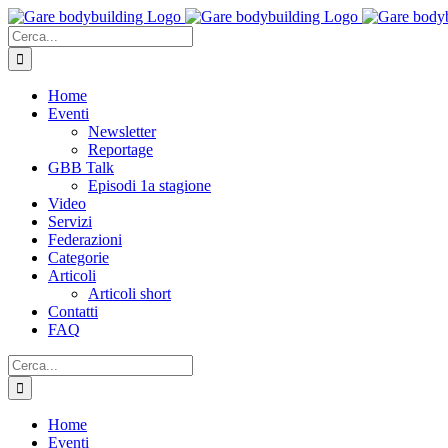
Salta
al
Cerca
contenuto
per:
Home
Eventi
Newsletter
Reportage
GBB Talk
Episodi 1a stagione
Video
Servizi
Federazioni
Categorie
Articoli
Articoli short
Contatti
FAQ
Cerca
per:
Home
Eventi