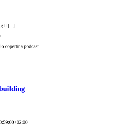
it [...]
0
building
0:59:00+02:00