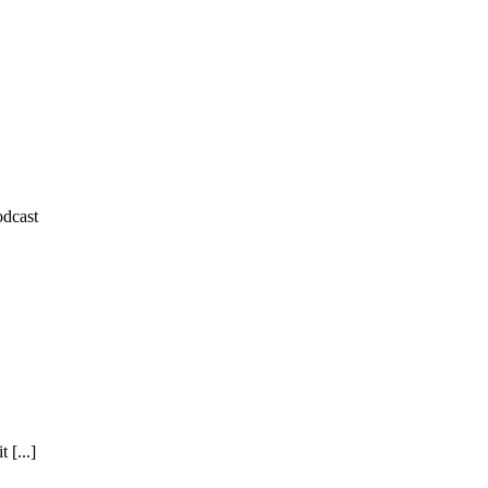
 [...]