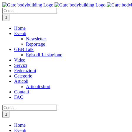
Salta
al
Cerca
contenuto
per:
Home
Eventi
Newsletter
Reportage
GBB Talk
Episodi 1a stagione
Video
Servizi
Federazioni
Categorie
Articoli
Articoli short
Contatti
FAQ
Cerca
per:
Home
Eventi