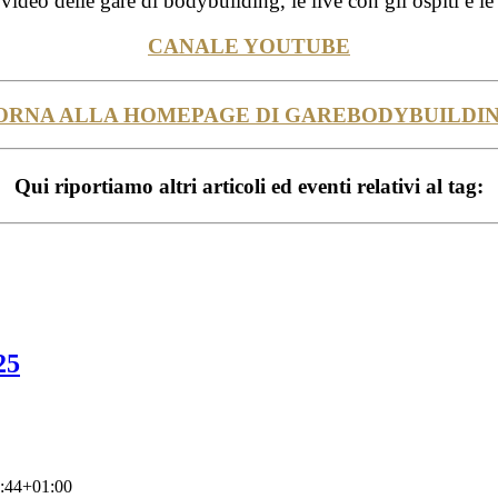
video delle gare di bodybuilding, le live con gli ospiti e le
CANALE YOUTUBE
ORNA ALLA HOMEPAGE DI GAREBODYBUILDIN
Qui riportiamo altri articoli ed eventi relativi al tag:
25
:44+01:00