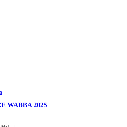
5
CE WABBA 2025
a [...]