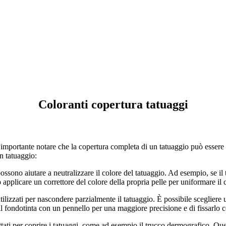
Coloranti copertura tatuaggi
, è importante notare che la copertura completa di un tatuaggio può essere
n tatuaggio:
 possono aiutare a neutralizzare il colore del tatuaggio. Ad esempio, se il
pplicare un correttore del colore della propria pelle per uniformare il co
ilizzati per nascondere parzialmente il tatuaggio. È possibile scegliere u
 il fondotinta con un pennello per una maggiore precisione e di fissarlo
ttati per coprire i tatuaggi, come ad esempio il trucco dermografico. Que