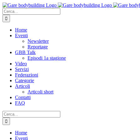
Salta
al
Cerca
contenuto
per:
Home
Eventi
Newsletter
Reportage
GBB Talk
Episodi 1a stagione
Video
Servizi
Federazioni
Categorie
Articoli
Articoli short
Contatti
FAQ
Cerca
per:
Home
Eventi