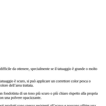
 difficile da ottenere, specialmente se il tatuaggio è grande o molto
 tatuaggio è scuro, si può applicare un correttore color pesca o
lore dell’area trattata.
n fondotinta di un tono più scuro o più chiaro rispetto alla propria
 con una polvere opacizzante.
sti prodotti sono spesso resistenti all’acqua e possono offrire una