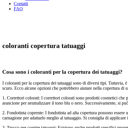
Contatti
FAQ
coloranti copertura tatuaggi
Cosa sono i coloranti per la copertura dei tatuaggi?
I coloranti per la copertura dei tatuaggi sono di diversi tipi. Tuttavia
scuro. Ecco alcune opzioni che potrebbero aiutare nella copertura di u
1. Correttori colorati: I correttori colorati sono prodotti cosmetici che
arancione per neutralizzare il tono blu o nero. Successivamente, si può a
2. Fondotinta coprente: I fondotinta ad alta copertura possono essere ut
carnagione per adattarlo meglio al tatuaggio. Si consiglia di applicare
3. Trucco per coprire tatuaggi: Esistono anche prodotti specifici proge